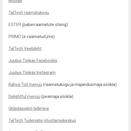
Moodle
TalTech raamatukogu
ESTER
(paberraamatute otsing)
PRIMO
(e-raamatud jms)
TalTech Veebileht
Juulius Tipikas Facebookis
Juulius Tipikas Instagram
Rahva Toit menüü
(raamatukogu ja majandusmaja söökla)
Delightful menüü
(peamaja söökla)
Üliõpilaspileti tellimine
TalTech Tudengite nõustamiskeskus