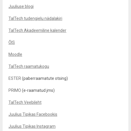
Juuliuse blogi
TalTech tudengielu nädalakiri
TalTech Akadeemiline kalender
ÕIS
Moodle
TalTech raamatukogu
ESTER
(paberraamatute otsing)
PRIMO
(e-raamatud jms)
TalTech Veebileht
Juulius Tipikas Facebookis
Juulius Tipikas Instagram