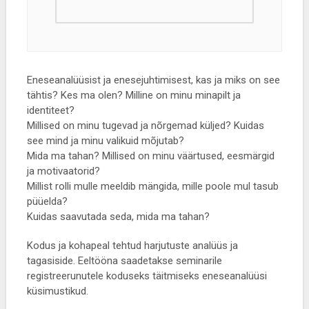
Eneseanalüüsist ja enesejuhtimisest, kas ja miks on see
tähtis? Kes ma olen? Milline on minu minapilt ja
identiteet?
Millised on minu tugevad ja nõrgemad küljed? Kuidas
see mind ja minu valikuid mõjutab?
Mida ma tahan? Millised on minu väärtused, eesmärgid
ja motivaatorid?
Millist rolli mulle meeldib mängida, mille poole mul tasub
püüelda?
Kuidas saavutada seda, mida ma tahan?
Kodus ja kohapeal tehtud harjutuste analüüs ja
tagasiside. Eeltööna saadetakse seminarile
registreerunutele koduseks täitmiseks eneseanalüüsi
küsimustikud.