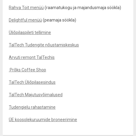
Rahva Toit menüü
(raamatukogu ja majandusmaja söökla)
Delightful menüü
(peamaja söökla)
Üliõpilaspileti tellimine
TalTech Tudengite nõustamiskeskus
Arvuti remont TalTechis
Prõks Coffee Shop
TalTech Üliõpilasesindus
TalTech Majutusvõimalused
Tudengielu rahastamine
ÜE koosolekuruumide broneerimine