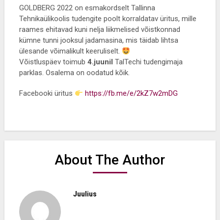
GOLDBERG 2022 on esmakordselt Tallinna
Tehnikaülikoolis tudengite poolt korraldatav üritus, mille
raames ehitavad kuni nelja liikmelised võistkonnad
kümne tunni jooksul jadamasina, mis täidab lihtsa
ülesande võimalikult keeruliselt.
Võistluspäev toimub
4.juunil
TalTechi tudengimaja
parklas. Osalema on oodatud kõik.
Facebooki üritus
https://fb.me/e/2kZ7w2mDG
About The Author
Juulius