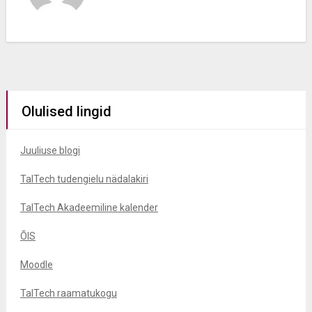
Olulised lingid
Juuliuse blogi
TalTech tudengielu nädalakiri
TalTech Akadeemiline kalender
ÕIS
Moodle
TalTech raamatukogu