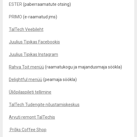
ESTER
(paberraamatute otsing)
PRIMO
(e-raamatud jms)
TalTech Veebileht
Juulius Tipikas Facebookis
Juulius Tipikas Instagram
Rahva Toit menüü
(raamatukogu ja majandusmaja söökla)
Delightful menüü
(peamaja söökla)
Üliõpilaspileti tellimine
TalTech Tudengite nõustamiskeskus
Arvuti remont TalTechis
Prõks Coffee Shop