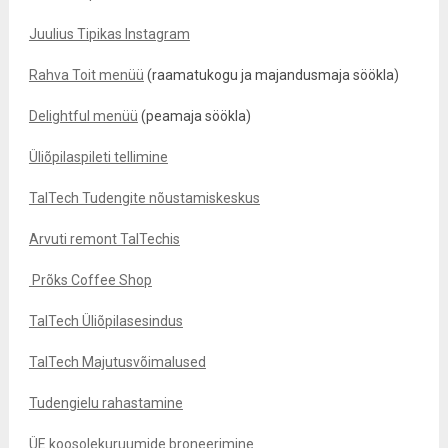
Juulius Tipikas Instagram
Rahva Toit menüü
(raamatukogu ja majandusmaja söökla)
Delightful menüü
(peamaja söökla)
Üliõpilaspileti tellimine
TalTech Tudengite nõustamiskeskus
Arvuti remont TalTechis
Prõks Coffee Shop
TalTech Üliõpilasesindus
TalTech Majutusvõimalused
Tudengielu rahastamine
ÜE koosolekuruumide broneerimine