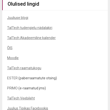
Olulised lingid
Juuliuse blogi
TalTech tudengielu nädalakiri
TalTech Akadeemiline kalender
ÕIS
Moodle
TalTech raamatukogu
ESTER
(paberraamatute otsing)
PRIMO
(e-raamatud jms)
TalTech Veebileht
Juulius Tipikas Facebookis