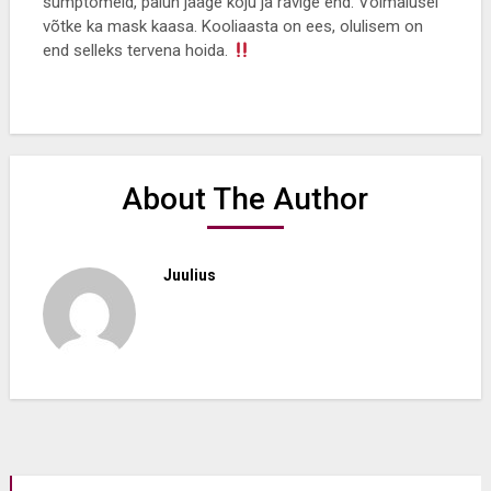
sümptomeid, palun jääge koju ja ravige end. Võimalusel
võtke ka mask kaasa. Kooliaasta on ees, olulisem on
end selleks tervena hoida.
About The Author
Juulius