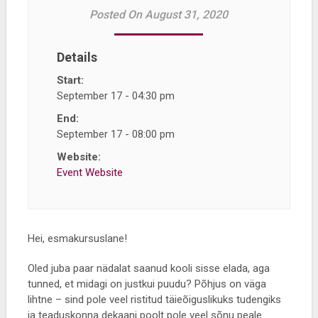
Posted On August 31, 2020
Details
Start:
September 17 - 04:30 pm
End:
September 17 - 08:00 pm
Website:
Event Website
Hei, esmakursuslane!
Oled juba paar nädalat saanud kooli sisse elada, aga
tunned, et midagi on justkui puudu? Põhjus on väga
lihtne – sind pole veel ristitud täieõiguslikuks tudengiks
ja teaduskonna dekaani poolt pole veel sõnu peale