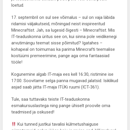
loetud.
17. septembril on sul see võimalus – sul on vaja läbida
ridamisi väljakutseid, mõningad neist inspireeritud
Minecraftist. Jah, sa lugesid õigesti – Minecraftist. Mis
IT-teaduskonna üritus see on, kui sinna pole veidikenegi
arvutimängu teemat sisse põimitud? Igatahes –
kohapeal on toimumas ka parima Minecrafti teemalise
kostüümi premeerimine, pange aga oma fantaasiad
tööle!
Kogunemine algab IT-maja ees kell 16:30, ristimine ise
17:00. Soovitame selga panna mugavad jalatsid. Isiklikud
asjad saab jätta IT-maja ITÜKi ruumi (ICT-361).
Tule, saa tuttavaks teiste IT-teaduskonna
esmakursuslastega ning pange ühiselt proovile oma
teadmised ja oskused!
Kui tunned justkui tavalisi külmetushaiguse