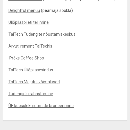
Delightful menüü
(peamaja söökla)
Üliõpilaspileti tellimine
TalTech Tudengite nõustamiskeskus
Arvuti remont TalTechis
Prõks Coffee Shop
TalTech Üliõpilasesindus
TalTech Majutusvõimalused
Tudengielu rahastamine
ÜE koosolekuruumide broneerimine