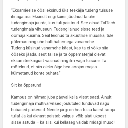
“Eksamieelse öösi eksinud üks teekäija tudeng tuisuse
ilmaga ära. Eksinult ringi käies jõudnud ta ühe
tudengimaja juurde, kus tuli paistnud. See olnud TalTech
tudengimaja vihusaun. Tudeng läinud sisse teed ja
öömaja küsima. Seal leidnud ta akustilise muusika, tule
põlemas ning ühe halli habemega vanamehe.
Tudeng küsinud vanamehe käest, kas ta ei võiks siia
ööseks jääda, sest ta ise ja ta õppematerjal olevat
eksamiteekäigust väsinud ning ilm väga tuisune. Ta
mõtelnud, et siin oleks õige hea soojas majas
külmetanud konte puhata.”
Siit ka õppetund
Kampus on hämar, juba päeval kella viiest saati. Ainult
tudengimaja multivärvilised jõulutuled tunduvad nagu
hubased päikesed. Nende järgi on hea tuisu käest sooja
tulla! Ja kui aknast paistab valgus, võib alati uksest
sisse astuda – ka siis, kui kellaaeg väidab midagi muud!