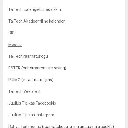
TalTech tudengielu nädalakiri
TalTech Akadeemiline kalender
ÕIS
Moodle
TalTech raamatukogu
ESTER
(paberraamatute otsing)
PRIMO
(e-raamatud jms)
TalTech Veebileht
Juulius Tipikas Facebookis
Juulius Tipikas Instagram
Rahva Toit menüü
(raamatukogu ja majandusmaja söökla)