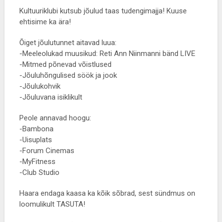
Kultuuriklubi kutsub jõulud taas tudengimajja! Kuuse
ehtisime ka ära!
Õiget jõulutunnet aitavad luua:
-Meeleolukad muusikud: Reti Ann Niinmanni bänd LIVE
-Mitmed põnevad võistlused
-Jõuluhõngulised söök ja jook
-Jõulukohvik
-Jõuluvana isiklikult
Peole annavad hoogu:
-Bambona
-Uisuplats
-Forum Cinemas
-MyFitness
-Club Studio
Haara endaga kaasa ka kõik sõbrad, sest sündmus on
loomulikult TASUTA!