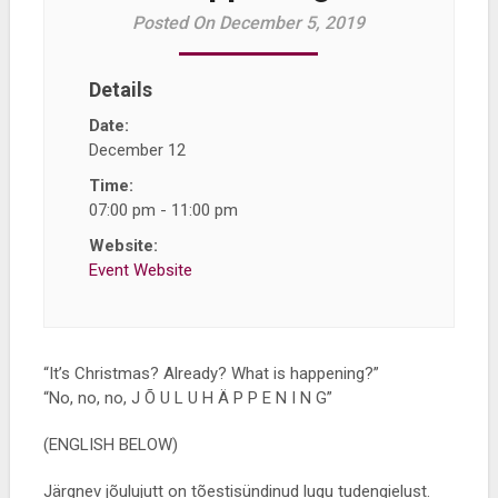
Posted On December 5, 2019
Details
Date:
December 12
Time:
07:00 pm - 11:00 pm
Website:
Event Website
“It’s Christmas? Already? What is happening?”
“No, no, no, J Õ U L U H Ä P P E N I N G”
(ENGLISH BELOW)
Järgnev jõulujutt on tõestisündinud lugu tudengielust.