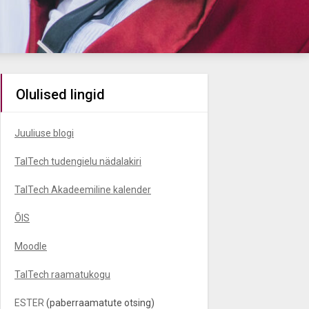
Olulised lingid
Juuliuse blogi
TalTech tudengielu nädalakiri
TalTech Akadeemiline kalender
ÕIS
Moodle
TalTech raamatukogu
ESTER
(paberraamatute otsing)