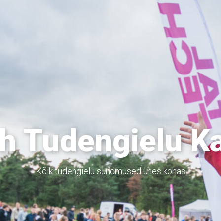
h Tudengielu K
Kõik tudengielu sündmused ühes kohas