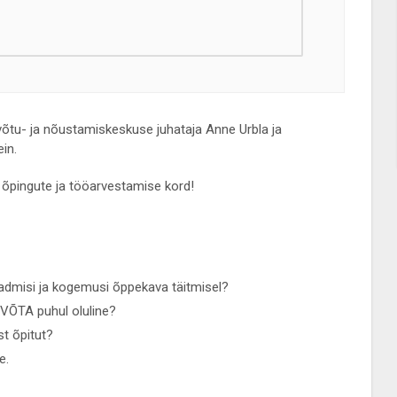
uvõtu- ja nõustamiskeskuse juhataja Anne Urbla ja
in.
pingute ja tööarvestamise kord!
dmisi ja kogemusi õppekava täitmisel?
VÕTA puhul oluline?
t õpitut?
e.