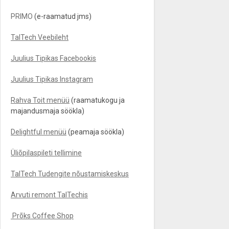
PRIMO
(e-raamatud jms)
TalTech Veebileht
Juulius Tipikas Facebookis
Juulius Tipikas Instagram
Rahva Toit menüü
(raamatukogu ja
majandusmaja söökla)
Delightful menüü
(peamaja söökla)
Üliõpilaspileti tellimine
TalTech Tudengite nõustamiskeskus
Arvuti remont TalTechis
Prõks Coffee Shop