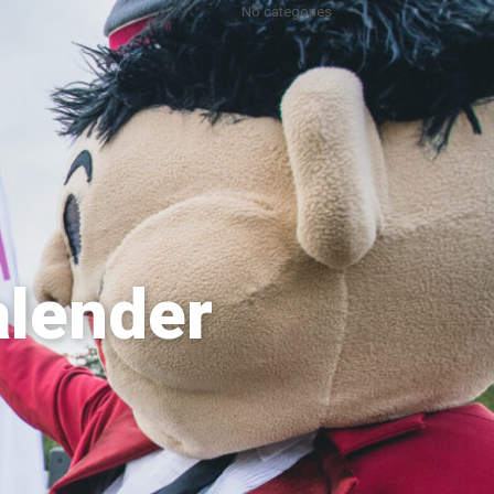
No categories
alender