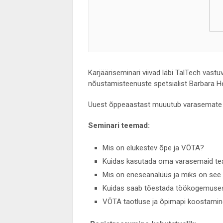
Karjääriseminari viivad läbi TalTech vast
nõustamisteenuste spetsialist Barbara He
Uuest õppeaastast muuutub varasemate õ
Seminari teemad:
Mis on elukestev õpe ja VÕTA?
Kuidas kasutada oma varasemaid tea
Mis on eneseanalüüs ja miks on see 
Kuidas saab tõestada töökogemuses
VÕTA taotluse ja õpimapi koostamin