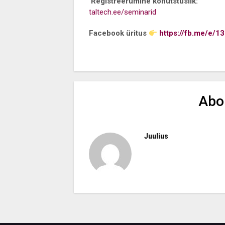
Registreerumine kohutstuslik:
taltech.ee/seminarid
Facebook üritus
https://fb.me/e/1
Abo
Juulius