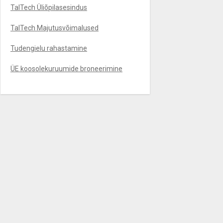
TalTech Üliõpilasesindus
TalTech Majutusvõimalused
Tudengielu rahastamine
ÜE koosolekuruumide broneerimine