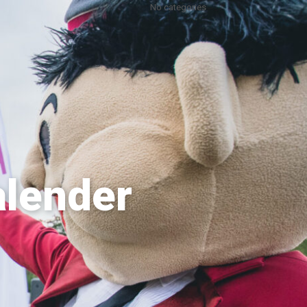
No categories
alender