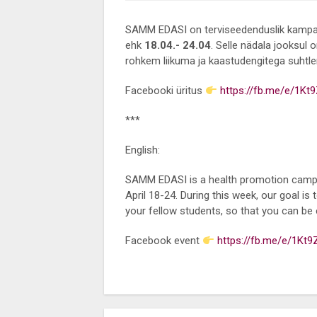
SAMM EDASI on terviseedenduslik kampaan
ehk
18.04.- 24.04
. Selle nädala jooksul 
rohkem liikuma ja kaastudengitega suhtle
Facebooki üritus
https://fb.me/e/1Kt
***
English:
SAMM EDASI is a health promotion campai
April 18-24. During this week, our goal 
your fellow students, so that you can be 
Facebook event
https://fb.me/e/1Kt