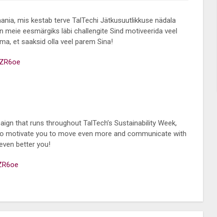
ia, mis kestab terve TalTechi Jätkusuutlikkuse nädala
on meie eesmärgiks läbi challengite Sind motiveerida veel
ma, et saaksid olla veel parem Sina!
9ZR6oe
gn that runs throughout TalTech’s Sustainability Week,
is to motivate you to move even more and communicate with
even better you!
9ZR6oe