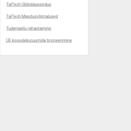
TalTech Üliõpilasesindus
TalTech Majutusvõimalused
Tudengielu rahastamine
ÜE koosolekuruumide broneerimine