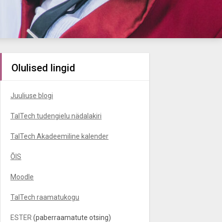
Olulised lingid
Juuliuse blogi
TalTech tudengielu nädalakiri
TalTech Akadeemiline kalender
ÕIS
Moodle
TalTech raamatukogu
ESTER
(paberraamatute otsing)