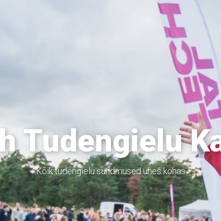
h Tudengielu K
Kõik tudengielu sündmused ühes kohas