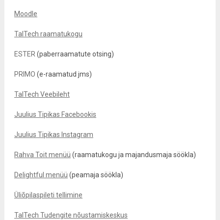
Moodle
TalTech raamatukogu
ESTER
(paberraamatute otsing)
PRIMO
(e-raamatud jms)
TalTech Veebileht
Juulius Tipikas Facebookis
Juulius Tipikas Instagram
Rahva Toit menüü
(raamatukogu ja majandusmaja söökla)
Delightful menüü
(peamaja söökla)
Üliõpilaspileti tellimine
TalTech Tudengite nõustamiskeskus