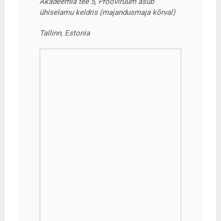
Akadeemia tee 5, Prooviruum asub
ühiselamu keldris (majandusmaja kõrval)
Tallinn, Estonia