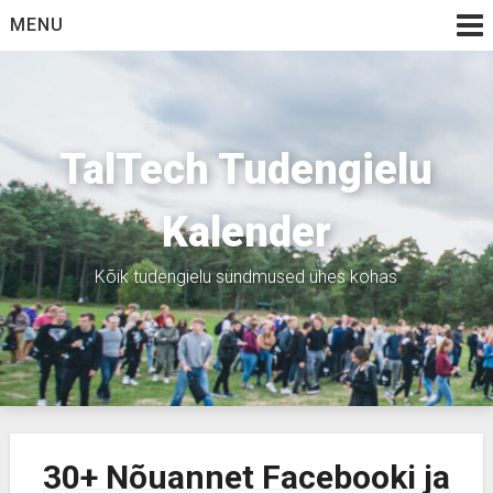
Skip
MENU
to
content
TalTech Tudengielu
Kalender
Kõik tudengielu sündmused ühes kohas
30+ Nõuannet Facebooki ja