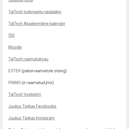
Juuliuse blogi
TalTech tudengielu nädalakiri
TalTech Akadeemiline kalender
ÕIS
Moodle
TalTech raamatukogu
ESTER
(paberraamatute otsing)
PRIMO
(e-raamatud jms)
TalTech Veebileht
Juulius Tipikas Facebookis
Juulius Tipikas Instagram