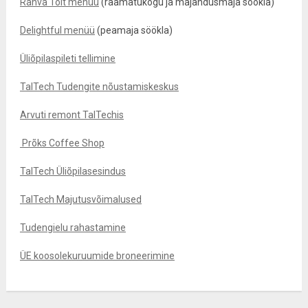
Rahva Toit menüü
(raamatukogu ja majandusmaja söökla)
Delightful menüü
(peamaja söökla)
Üliõpilaspileti tellimine
TalTech Tudengite nõustamiskeskus
Arvuti remont TalTechis
Prõks Coffee Shop
TalTech Üliõpilasesindus
TalTech Majutusvõimalused
Tudengielu rahastamine
ÜE koosolekuruumide broneerimine