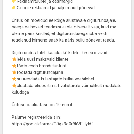
Reklaamitüübid ja eesmärgid
Google reklaamid ja palju muud põnevat.
Üritus on mõeldud eelkõige alustavale digiturundajale,
seega eelnevaid teadmisi ei ole otseselt vaja, kuid me
oleme päris kindlad, et digiturundusega juba veidi
tegelenud inimene saab ka päris palju põnevat teada.
Digiturundus tuleb kasuks kõikidele, kes soovivad:
leida uusi maksvaid kliente
tõsta enda brändi tuntust
töötada digiturundajana
suurendada külastajate hulka veebilehel
alustada eksportimist välisturule võimalikult madalate
kuludega
Ürituse osalustasu on 10 eurot.
Palume registreerida siin:
https://goo.gl/forms/G0qz9o0r9kVEHyId2