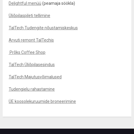
Delightful menüü
(peamaja söökla)
Üliõpilaspileti tellimine
TalTech Tudengite nõustamiskeskus
Arvuti remont TalTechis
Prõks Coffee Shop
TalTech Üliõpilasesindus
TalTech Majutusvõimalused
Tudengielu rahastamine
ÜE koosolekuruumide broneerimine