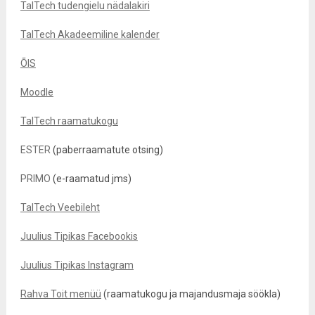
TalTech tudengielu nädalakiri
TalTech Akadeemiline kalender
ÕIS
Moodle
TalTech raamatukogu
ESTER
(paberraamatute otsing)
PRIMO
(e-raamatud jms)
TalTech Veebileht
Juulius Tipikas Facebookis
Juulius Tipikas Instagram
Rahva Toit menüü
(raamatukogu ja majandusmaja söökla)