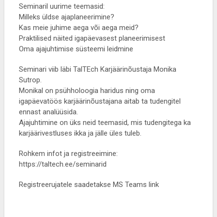
Seminaril uurime teemasid:
Milleks üldse ajaplaneerimine?
Kas meie juhime aega või aega meid?
Praktilised näited igapäevasest planeerimisest
Oma ajajuhtimise süsteemi leidmine
Seminari viib läbi TalTEch Karjäärinõustaja Monika
Sutrop.
Monikal on psühholoogia haridus ning oma
igapäevatöös karjäärinõustajana aitab ta tudengitel
ennast analüüsida.
Ajajuhtimine on üks neid teemasid, mis tudengitega ka
karjäärivestluses ikka ja jälle üles tuleb.
Rohkem infot ja registreeimine:
https://taltech.ee/seminarid
Registreerujatele saadetakse MS Teams link