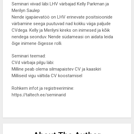
Seminari viivad läbi LHV värbajad Kelly Parkman ja
Merilyn Saulep
Nende igapäevatöö on LHV erinevate positsioonide
värbamine seega puutuvad nad kokku väga paljude
CVdega. Kelly ja Merilyni kireks on inimesed ja kõik
nendega seonduv. Nende südameasi on aidata leida
õige inimene õigesse rolli.
Seminari teemad:
CVd värbaja pilgu läbi:
Milline peab olema silmapaistev CV ja kaaskiri
Milliseid vigu vältida CV koostamisel
Rohkem infot ja registreerimine:
https://taltech.ee/seminarid