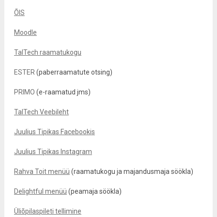
ÕIS
Moodle
TalTech raamatukogu
ESTER
(paberraamatute otsing)
PRIMO
(e-raamatud jms)
TalTech Veebileht
Juulius Tipikas Facebookis
Juulius Tipikas Instagram
Rahva Toit menüü
(raamatukogu ja majandusmaja söökla)
Delightful menüü
(peamaja söökla)
Üliõpilaspileti tellimine