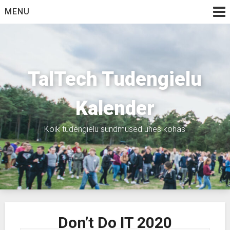
Skip
MENU
to
content
TalTech Tudengielu
Kalender
Kõik tudengielu sündmused ühes kohas
Don’t Do IT 2020