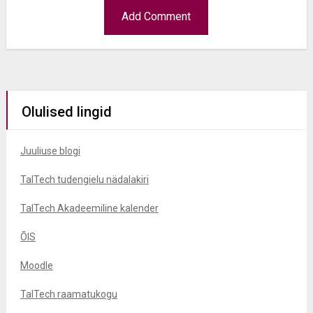
Olulised lingid
Juuliuse blogi
TalTech tudengielu nädalakiri
TalTech Akadeemiline kalender
ÕIS
Moodle
TalTech raamatukogu