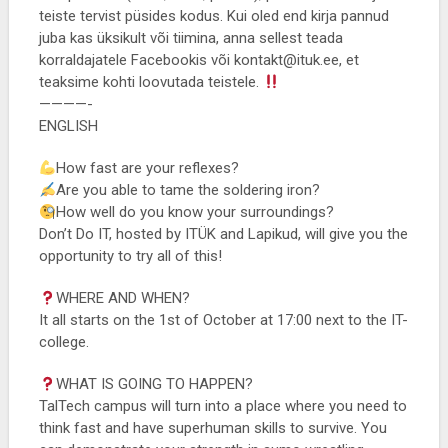
teiste tervist püsides kodus. Kui oled end kirja pannud
juba kas üksikult või tiimina, anna sellest teada
korraldajatele Facebookis või kontakt@ituk.ee, et
teaksime kohti loovutada teistele.
————-
ENGLISH
How fast are your reflexes?
Are you able to tame the soldering iron?
How well do you know your surroundings?
Don’t Do IT, hosted by ITÜK and Lapikud, will give you the
opportunity to try all of this!
WHERE AND WHEN?
It all starts on the 1st of October at 17:00 next to the IT-
college.
WHAT IS GOING TO HAPPEN?
TalTech campus will turn into a place where you need to
think fast and have superhuman skills to survive. You