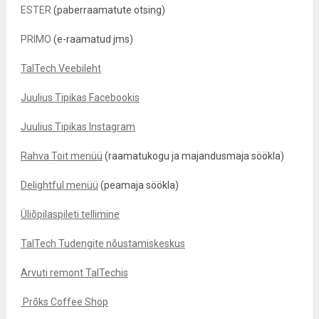
ESTER
(paberraamatute otsing)
PRIMO
(e-raamatud jms)
TalTech Veebileht
Juulius Tipikas Facebookis
Juulius Tipikas Instagram
Rahva Toit menüü
(raamatukogu ja majandusmaja söökla)
Delightful menüü
(peamaja söökla)
Üliõpilaspileti tellimine
TalTech Tudengite nõustamiskeskus
Arvuti remont TalTechis
Prõks Coffee Shop