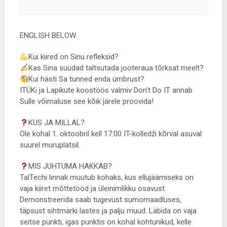
ENGLISH BELOW
Kui kiired on Sinu refleksid?
Kas Sina suudad taltsutada jooteraua tõrksat meelt?
Kui hästi Sa tunned enda ümbrust?
ITÜKi ja Lapikute koostöös valmiv Don’t Do IT annab
Sulle võimaluse see kõik järele proovida!
KUS JA MILLAL?
Ole kohal 1. oktoobril kell 17:00 IT-kolledži kõrval asuval
suurel muruplatsil.
MIS JUHTUMA HAKKAB?
TalTechi linnak muutub kohaks, kus ellujäämiseks on
vaja kiiret mõttetööd ja üleinimlikku osavust.
Demonstreerida saab tugevust sumomaadluses,
täpsust sihtmärki lastes ja palju muud. Läbida on vaja
seitse punkti, igas punktis on kohal kohtunikud, kelle