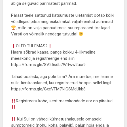
abiga selguvad parimatest parimad.
Pärast teele sattunud katsumuste ületamist ootab kõiki
võistlejaid pitsa ning esikolmikut väljateenitud auhinnad
, mille on välja pannud meie suurepärased toetajad.
Varsti on võimalik nendega tutvuda!
OLED TULEMAS?
Haara sõbrad kaasa, pange kokku 4-liikmeline
meeskond ja registreerige end siin:
https://forms.gle/SV25sdb7WRww2axr9
Tahad osaleda, aga pole tiimi? Ära muretse, me leiame
sulle tiimikaaslased, kui registreerud hoopis sellel lingil:
https://forms.gle/GxeVFM7NiGSMdUkb8
Registreeru kohe, sest meeskondade arv on piiratud
Kui Sul on vähegi külmetushaigusele omaseid
sümptomeid (nohu, köha, palavik), palun hoia enda ja