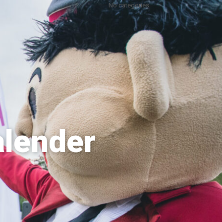
No categories
alender