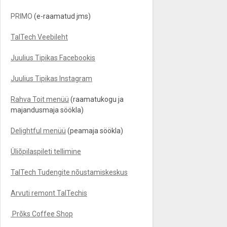
PRIMO
(e-raamatud jms)
TalTech Veebileht
Juulius Tipikas Facebookis
Juulius Tipikas Instagram
Rahva Toit menüü
(raamatukogu ja
majandusmaja söökla)
Delightful menüü
(peamaja söökla)
Üliõpilaspileti tellimine
TalTech Tudengite nõustamiskeskus
Arvuti remont TalTechis
Prõks Coffee Shop