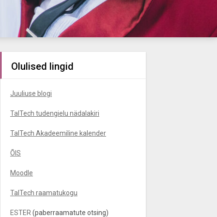
Olulised lingid
Juuliuse blogi
TalTech tudengielu nädalakiri
TalTech Akadeemiline kalender
ÕIS
Moodle
TalTech raamatukogu
ESTER
(paberraamatute otsing)