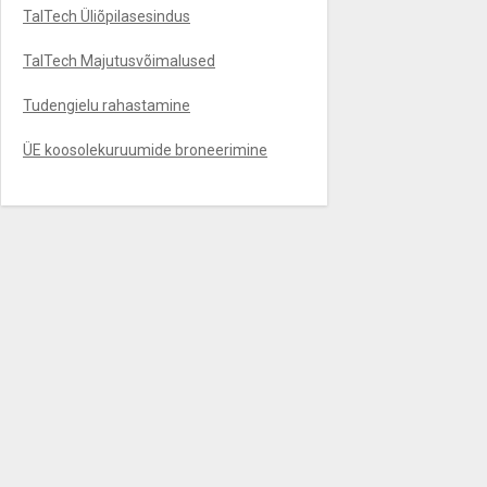
TalTech Üliõpilasesindus
TalTech Majutusvõimalused
Tudengielu rahastamine
ÜE koosolekuruumide broneerimine