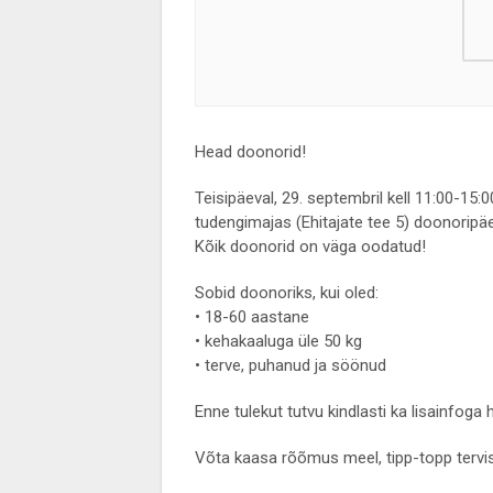
Head doonorid!
Teisipäeval, 29. septembril kell 11:00-15:
tudengimajas (Ehitajate tee 5) doonoripäe
Kõik doonorid on väga oodatud!
Sobid doonoriks, kui oled:
• 18-60 aastane
• kehakaaluga üle 50 kg
• terve, puhanud ja söönud
Enne tulekut tutvu kindlasti ka lisainfoga
Võta kaasa rõõmus meel, tipp-topp tervis