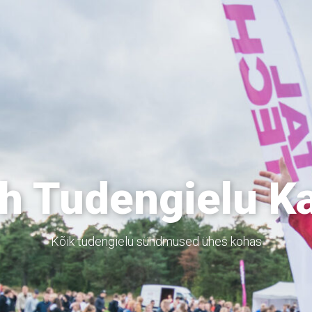
h Tudengielu K
Kõik tudengielu sündmused ühes kohas