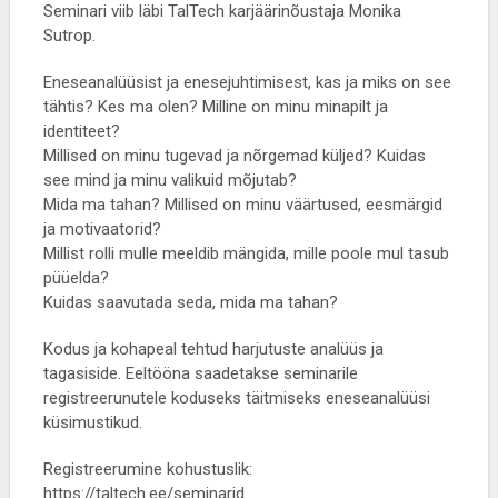
Seminari viib läbi TalTech karjäärinõustaja Monika
Sutrop.
Eneseanalüüsist ja enesejuhtimisest, kas ja miks on see
tähtis? Kes ma olen? Milline on minu minapilt ja
identiteet?
Millised on minu tugevad ja nõrgemad küljed? Kuidas
see mind ja minu valikuid mõjutab?
Mida ma tahan? Millised on minu väärtused, eesmärgid
ja motivaatorid?
Millist rolli mulle meeldib mängida, mille poole mul tasub
püüelda?
Kuidas saavutada seda, mida ma tahan?
Kodus ja kohapeal tehtud harjutuste analüüs ja
tagasiside. Eeltööna saadetakse seminarile
registreerunutele koduseks täitmiseks eneseanalüüsi
küsimustikud.
Registreerumine kohustuslik:
https://taltech.ee/seminarid