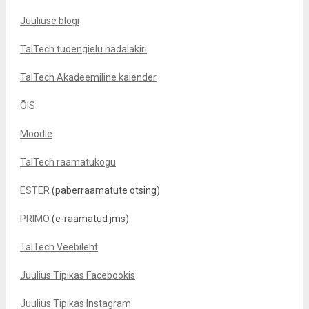
Juuliuse blogi
TalTech tudengielu nädalakiri
TalTech Akadeemiline kalender
ÕIS
Moodle
TalTech raamatukogu
ESTER
(paberraamatute otsing)
PRIMO
(e-raamatud jms)
TalTech Veebileht
Juulius Tipikas Facebookis
Juulius Tipikas Instagram