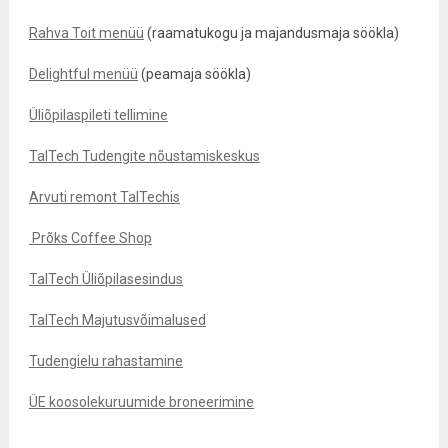
Rahva Toit menüü
(raamatukogu ja majandusmaja söökla)
Delightful menüü
(peamaja söökla)
Üliõpilaspileti tellimine
TalTech Tudengite nõustamiskeskus
Arvuti remont TalTechis
Prõks Coffee Shop
TalTech Üliõpilasesindus
TalTech Majutusvõimalused
Tudengielu rahastamine
ÜE koosolekuruumide broneerimine