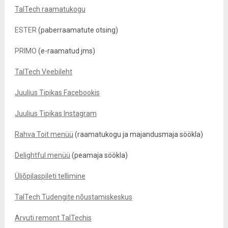
TalTech raamatukogu
ESTER
(paberraamatute otsing)
PRIMO
(e-raamatud jms)
TalTech Veebileht
Juulius Tipikas Facebookis
Juulius Tipikas Instagram
Rahva Toit menüü
(raamatukogu ja majandusmaja söökla)
Delightful menüü
(peamaja söökla)
Üliõpilaspileti tellimine
TalTech Tudengite nõustamiskeskus
Arvuti remont TalTechis