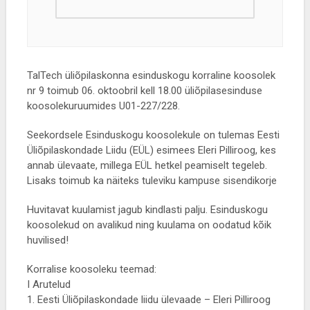
TalTech üliõpilaskonna esinduskogu korraline koosolek
nr 9 toimub 06. oktoobril kell 18.00 üliõpilasesinduse
koosolekuruumides U01-227/228.
Seekordsele Esinduskogu koosolekule on tulemas Eesti
Üliõpilaskondade Liidu (EÜL) esimees Eleri Pilliroog, kes
annab ülevaate, millega EÜL hetkel peamiselt tegeleb.
Lisaks toimub ka näiteks tuleviku kampuse sisendikorje
Huvitavat kuulamist jagub kindlasti palju. Esinduskogu
koosolekud on avalikud ning kuulama on oodatud kõik
huvilised!
Korralise koosoleku teemad:
I Arutelud
1. Eesti Üliõpilaskondade liidu ülevaade – Eleri Pilliroog