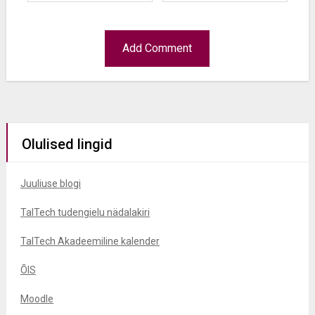
Olulised lingid
Juuliuse blogi
TalTech tudengielu nädalakiri
TalTech Akadeemiline kalender
ÕIS
Moodle