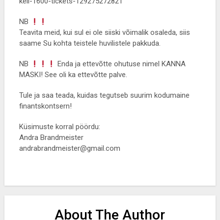
kell-1600-tickets-129275272821
NB
Teavita meid, kui sul ei ole siiski võimalik osaleda, siis
saame Su kohta teistele huvilistele pakkuda.
NB
Enda ja ettevõtte ohutuse nimel KANNA
MASKI! See oli ka ettevõtte palve.
Tule ja saa teada, kuidas tegutseb suurim kodumaine
finantskontsern!
Küsimuste korral pöördu:
Andra Brandmeister
andrabrandmeister@gmail.com
About The Author