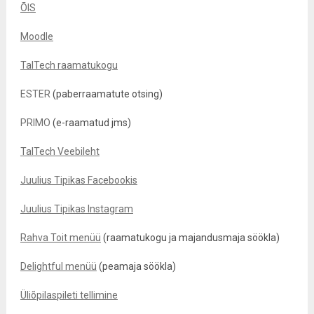
ÕIS
Moodle
TalTech raamatukogu
ESTER
(paberraamatute otsing)
PRIMO
(e-raamatud jms)
TalTech Veebileht
Juulius Tipikas Facebookis
Juulius Tipikas Instagram
Rahva Toit menüü
(raamatukogu ja majandusmaja söökla)
Delightful menüü
(peamaja söökla)
Üliõpilaspileti tellimine