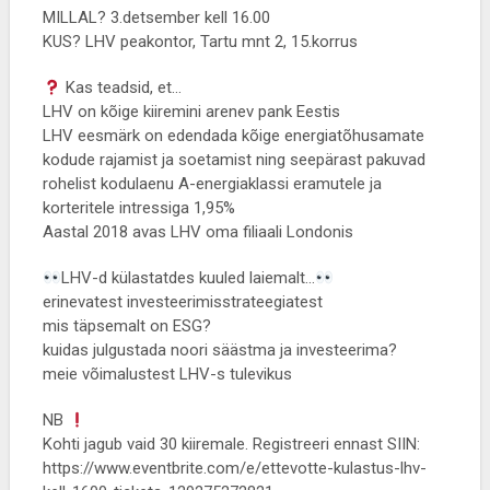
MILLAL? 3.detsember kell 16.00
KUS? LHV peakontor, Tartu mnt 2, 15.korrus
Kas teadsid, et…
LHV on kõige kiiremini arenev pank Eestis
LHV eesmärk on edendada kõige energiatõhusamate
kodude rajamist ja soetamist ning seepärast pakuvad
rohelist kodulaenu A-energiaklassi eramutele ja
korteritele intressiga 1,95%
Aastal 2018 avas LHV oma filiaali Londonis
LHV-d külastatdes kuuled laiemalt…
erinevatest investeerimisstrateegiatest
mis täpsemalt on ESG?
kuidas julgustada noori säästma ja investeerima?
meie võimalustest LHV-s tulevikus
NB
Kohti jagub vaid 30 kiiremale. Registreeri ennast SIIN:
https://www.eventbrite.com/e/ettevotte-kulastus-lhv-