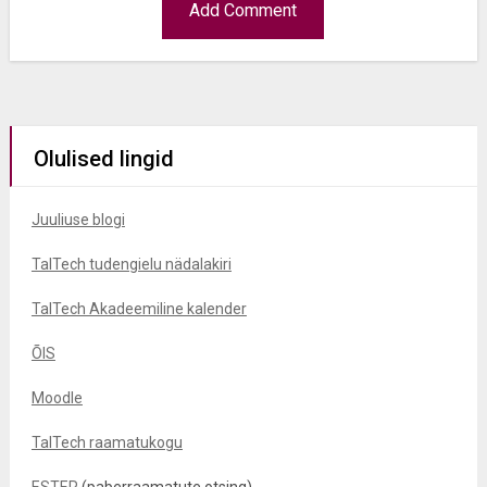
Olulised lingid
Juuliuse blogi
TalTech tudengielu nädalakiri
TalTech Akadeemiline kalender
ÕIS
Moodle
TalTech raamatukogu