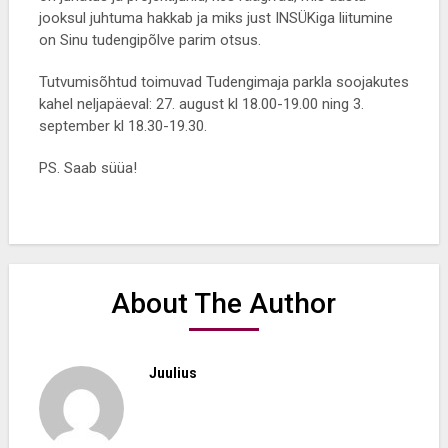
jooksul juhtuma hakkab ja miks just INSÜKiga liitumine
on Sinu tudengipõlve parim otsus.
Tutvumisõhtud toimuvad Tudengimaja parkla soojakutes
kahel neljapäeval: 27. august kl 18.00-19.00 ning 3.
september kl 18.30-19.30.
PS. Saab süüa!
About The Author
Juulius