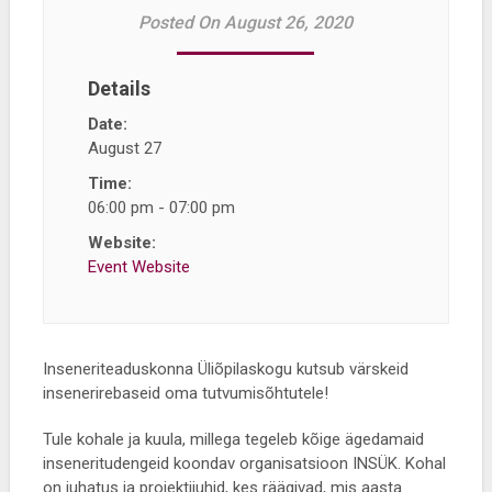
Posted On August 26, 2020
Details
Date:
August 27
Time:
06:00 pm - 07:00 pm
Website:
Event Website
Inseneriteaduskonna Üliõpilaskogu kutsub värskeid
insenerirebaseid oma tutvumisõhtutele!
Tule kohale ja kuula, millega tegeleb kõige ägedamaid
inseneritudengeid koondav organisatsioon INSÜK. Kohal
on juhatus ja projektijuhid, kes räägivad, mis aasta