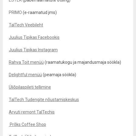
ESTER
(paberraamatute otsing)
PRIMO
(e-raamatud jms)
TalTech Veebileht
Juulius Tipikas Facebookis
Juulius Tipikas Instagram
Rahva Toit menüü
(raamatukogu ja majandusmaja söökla)
Delightful menüü
(peamaja söökla)
Üliõpilaspileti tellimine
TalTech Tudengite nõustamiskeskus
Arvuti remont TalTechis
Prõks Coffee Shop