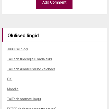
Olulised lingid
Juuliuse blogi
TalTech tudengielu nädalakiri
TalTech Akadeemiline kalender
ÕIS
Moodle
TalTech raamatukogu