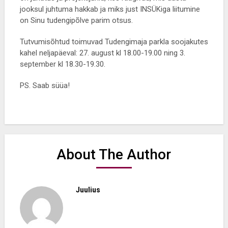
jooksul juhtuma hakkab ja miks just INSÜKiga liitumine
on Sinu tudengipõlve parim otsus.
Tutvumisõhtud toimuvad Tudengimaja parkla soojakutes
kahel neljapäeval: 27. august kl 18.00-19.00 ning 3.
september kl 18.30-19.30.
PS. Saab süüa!
About The Author
Juulius