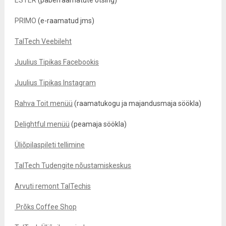
ESTER
(paberraamatute otsing)
PRIMO
(e-raamatud jms)
TalTech Veebileht
Juulius Tipikas Facebookis
Juulius Tipikas Instagram
Rahva Toit menüü
(raamatukogu ja majandusmaja söökla)
Delightful menüü
(peamaja söökla)
Üliõpilaspileti tellimine
TalTech Tudengite nõustamiskeskus
Arvuti remont TalTechis
Prõks Coffee Shop