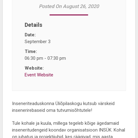
Posted On August 26, 2020
Details
Date:
September 3
Time:
06:30 pm - 07:30 pm
Website:
Event Website
Inseneriteaduskonna Üliõpilaskogu kutsub värskeid
insenerirebaseid oma tutvumisõhtutele!
Tule kohale ja kuula, millega tegeleb kõige ägedamaid
inseneritudengeid koondav organisatsioon INSÜK. Kohal
on juhatus ja projektijuhid, kes räägivad, mis aasta