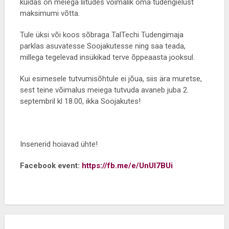
kuidas on meiega liitudes võimalik oma tudengielust
maksimumi võtta.
Tule üksi või koos sõbraga TalTechi Tudengimaja
parklas asuvatesse Soojakutesse ning saa teada,
millega tegelevad insükikad terve õppeaasta jooksul.
Kui esimesele tutvumisõhtule ei jõua, siis ära muretse,
sest teine võimalus meiega tutvuda avaneb juba 2.
septembril kl 18.00, ikka Soojakutes!
Insenerid hoiavad ühte!
Facebook event:
https://fb.me/e/UnUl7BUi