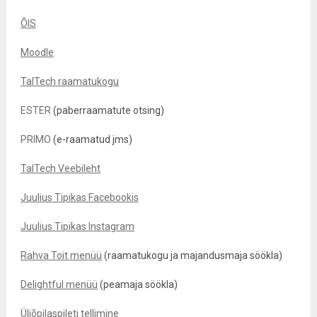
ÕIS
Moodle
TalTech raamatukogu
ESTER
(paberraamatute otsing)
PRIMO
(e-raamatud jms)
TalTech Veebileht
Juulius Tipikas Facebookis
Juulius Tipikas Instagram
Rahva Toit menüü
(raamatukogu ja majandusmaja söökla)
Delightful menüü
(peamaja söökla)
Üliõpilaspileti tellimine