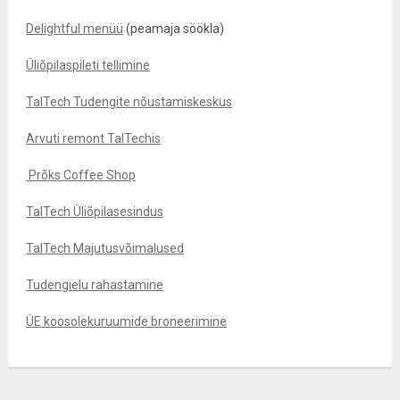
Delightful menüü
(peamaja söökla)
Üliõpilaspileti tellimine
TalTech Tudengite nõustamiskeskus
Arvuti remont TalTechis
Prõks Coffee Shop
TalTech Üliõpilasesindus
TalTech Majutusvõimalused
Tudengielu rahastamine
ÜE koosolekuruumide broneerimine