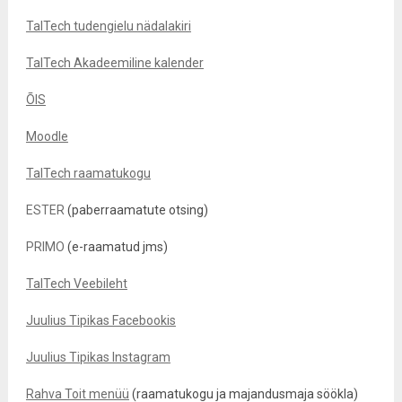
TalTech tudengielu nädalakiri
TalTech Akadeemiline kalender
ÕIS
Moodle
TalTech raamatukogu
ESTER
(paberraamatute otsing)
PRIMO
(e-raamatud jms)
TalTech Veebileht
Juulius Tipikas Facebookis
Juulius Tipikas Instagram
Rahva Toit menüü
(raamatukogu ja majandusmaja söökla)