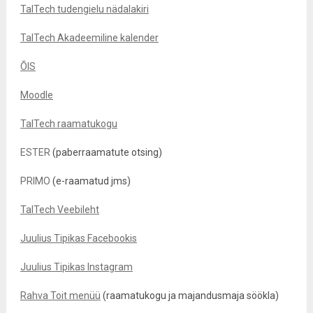
TalTech tudengielu nädalakiri
TalTech Akadeemiline kalender
ÕIS
Moodle
TalTech raamatukogu
ESTER
(paberraamatute otsing)
PRIMO
(e-raamatud jms)
TalTech Veebileht
Juulius Tipikas Facebookis
Juulius Tipikas Instagram
Rahva Toit menüü
(raamatukogu ja majandusmaja söökla)