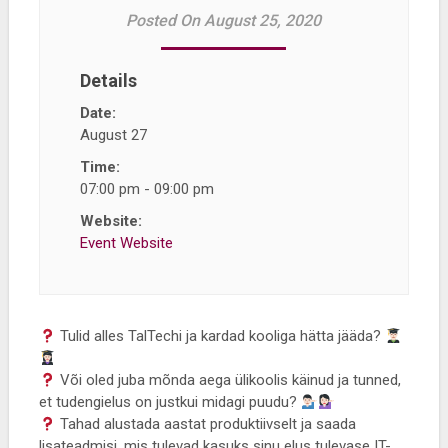
Posted On August 25, 2020
Details
Date:
August 27
Time:
07:00 pm - 09:00 pm
Website:
Event Website
Tulid alles TalTechi ja kardad kooliga hätta jääda?
Või oled juba mõnda aega ülikoolis käinud ja tunned,
et tudengielus on justkui midagi puudu?
Tahad alustada aastat produktiivselt ja saada
lisateadmisi, mis tulevad kasuks sinu elus tulevase IT-