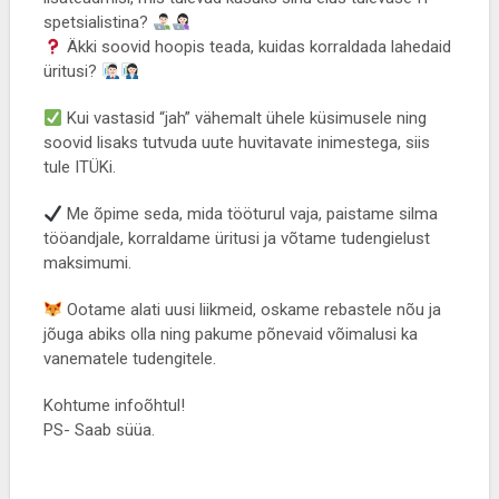
spetsialistina?
Äkki soovid hoopis teada, kuidas korraldada lahedaid
üritusi?
Kui vastasid “jah” vähemalt ühele küsimusele ning
soovid lisaks tutvuda uute huvitavate inimestega, siis
tule ITÜKi.
Me õpime seda, mida tööturul vaja, paistame silma
tööandjale, korraldame üritusi ja võtame tudengielust
maksimumi.
Ootame alati uusi liikmeid, oskame rebastele nõu ja
jõuga abiks olla ning pakume põnevaid võimalusi ka
vanematele tudengitele.
Kohtume infoõhtul!
PS- Saab süüa.