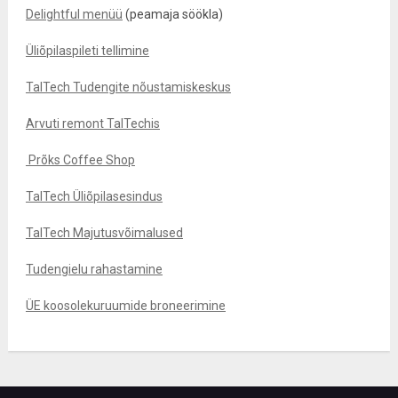
Delightful menüü
(peamaja söökla)
Üliõpilaspileti tellimine
TalTech Tudengite nõustamiskeskus
Arvuti remont TalTechis
Prõks Coffee Shop
TalTech Üliõpilasesindus
TalTech Majutusvõimalused
Tudengielu rahastamine
ÜE koosolekuruumide broneerimine