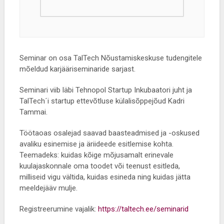
Seminar on osa TalTech Nõustamiskeskuse tudengitele
mõeldud karjääriseminaride sarjast.
Seminari viib läbi Tehnopol Startup Inkubaatori juht ja
TalTech´i startup ettevõtluse külalisõppejõud Kadri
Tammai.
Töötaoas osalejad saavad baasteadmised ja -oskused
avaliku esinemise ja äriideede esitlemise kohta.
Teemadeks: kuidas kõige mõjusamalt erinevale
kuulajaskonnale oma toodet või teenust esitleda,
milliseid vigu vältida, kuidas esineda ning kuidas jätta
meeldejääv mulje.
Registreerumine vajalik:
https://taltech.ee/seminarid