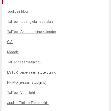
Juuliuse blogi
TalTech tudengielu nädalakiri
TalTech Akadeemiline kalender
ÕIS
Moodle
TalTech raamatukogu
ESTER
(paberraamatute otsing)
PRIMO
(e-raamatud jms)
TalTech Veebileht
Juulius Tipikas Facebookis