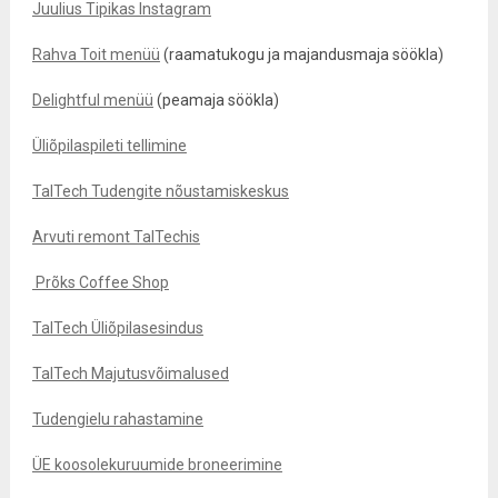
Juulius Tipikas Instagram
Rahva Toit menüü
(raamatukogu ja majandusmaja söökla)
Delightful menüü
(peamaja söökla)
Üliõpilaspileti tellimine
TalTech Tudengite nõustamiskeskus
Arvuti remont TalTechis
Prõks Coffee Shop
TalTech Üliõpilasesindus
TalTech Majutusvõimalused
Tudengielu rahastamine
ÜE koosolekuruumide broneerimine