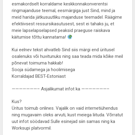
esmakordselt korraldame keskkonnakonverentsi
ringmajanduse teemal, eesmärgiga just Sind, mind ja
meid harida jätkusuutliku majanduse teemadel. Räägime
efektiivsest ressursikasutusest, sest ei tahaks ju, et
meie lapselapselapsed peaksid praeguse raiskava
käitumise tõttu kannatama!
Kui eelnev tekst ahvatleb Sind siis märgi end üritusel
osalenuks või huvitunuks ning saa teada mida kõike meil
põnevat toimuma hakkab!
Sooja südamega ja hoolimisega
Korraldajad BEST-Estoniast
———————– Asjalikumat infot ka ———————–
Kus?
Üritus toimub onlines. Vajalik on vaid internetiühendus
ning mugavaim oleks arvuti, kust meiega liituda. Võrratut
uut infot söödavad Sulle esinejad siin samas ning ka
Worksupi platvormil.