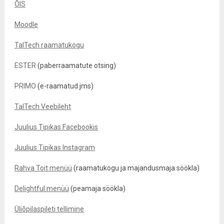
ÕIS
Moodle
TalTech raamatukogu
ESTER
(paberraamatute otsing)
PRIMO
(e-raamatud jms)
TalTech Veebileht
Juulius Tipikas Facebookis
Juulius Tipikas Instagram
Rahva Toit menüü
(raamatukogu ja majandusmaja söökla)
Delightful menüü
(peamaja söökla)
Üliõpilaspileti tellimine