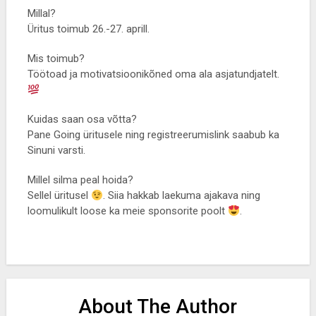
Millal?
Üritus toimub 26.-27. aprill.
Mis toimub?
Töötoad ja motivatsioonikõned oma ala asjatundjatelt.
Kuidas saan osa võtta?
Pane Going üritusele ning registreerumislink saabub ka
Sinuni varsti.
Millel silma peal hoida?
Sellel üritusel
. Siia hakkab laekuma ajakava ning
loomulikult loose ka meie sponsorite poolt
.
About The Author