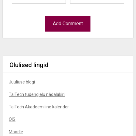
Olulised lingid
Juuliuse blogi
TalTech tudengielu nädalakiri
TalTech Akadeemiline kalender
ÕIS
Moodle