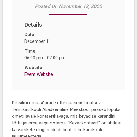
Posted On November 12, 2020
Details
Date:
December 11
Time:
06:00 pm - 07:00 pm
Website:
Event Website
Pikisilmi oma sõprade ette naasmist igatsev
Tehnikaülikooli Akadeemiline Meeskoor pääseb lõpuks
ometi lavale kontsertkavaga, mis kevadise karantiini
tõttu jäi oma aega ootama. “Kevadkontsert” on ühtlasi
ka värskete dirigentide debüüt Tehnikaülikooli
laulumeestega.