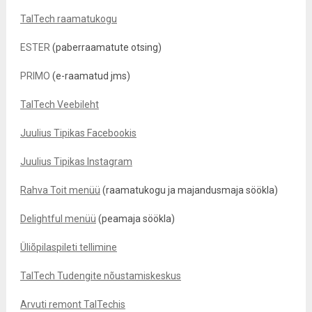
TalTech raamatukogu
ESTER
(paberraamatute otsing)
PRIMO
(e-raamatud jms)
TalTech Veebileht
Juulius Tipikas Facebookis
Juulius Tipikas Instagram
Rahva Toit menüü
(raamatukogu ja majandusmaja söökla)
Delightful menüü
(peamaja söökla)
Üliõpilaspileti tellimine
TalTech Tudengite nõustamiskeskus
Arvuti remont TalTechis