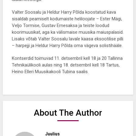
Valter Soosalu ja Heldur Harry Põlda koostatud kava
sisaldab peamiselt kodumaiste heliloojate – Ester Mägi,
Veljo Tormise, Gustav Ernesaksa ja teiste loodud
koorimuusikat, aga ka välismaise muusika maiuspalasid.
Lisaks võtab Valter Soosalu lavale kaasa eksootilise pilli
– harpejji ja Heldur Harry Põlda oma vägeva solistihääle.
Kontserdid toimuvad 11. detsembril kell 18 ja 20 Tallinna
Tehnikaülikooli aulas ning 18. detsembril kell 18 Tartus,
Heino Elleri Muusikakooli Tubina saalis.
About The Author
Juulius