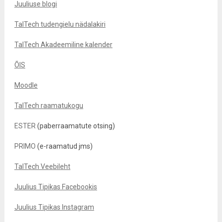
Juuliuse blogi
TalTech tudengielu nädalakiri
TalTech Akadeemiline kalender
ÕIS
Moodle
TalTech raamatukogu
ESTER
(paberraamatute otsing)
PRIMO
(e-raamatud jms)
TalTech Veebileht
Juulius Tipikas Facebookis
Juulius Tipikas Instagram