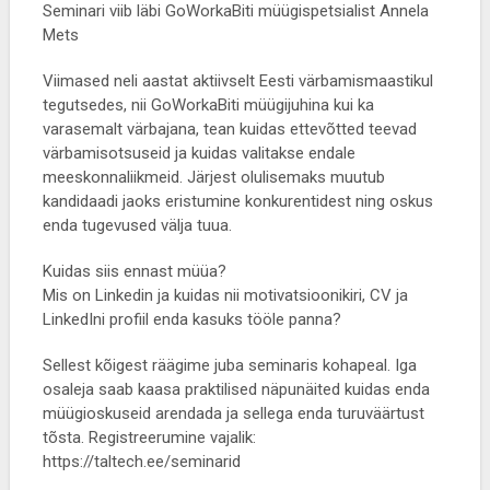
Seminari viib läbi GoWorkaBiti müügispetsialist Annela
Mets
Viimased neli aastat aktiivselt Eesti värbamismaastikul
tegutsedes, nii GoWorkaBiti müügijuhina kui ka
varasemalt värbajana, tean kuidas ettevõtted teevad
värbamisotsuseid ja kuidas valitakse endale
meeskonnaliikmeid. Järjest olulisemaks muutub
kandidaadi jaoks eristumine konkurentidest ning oskus
enda tugevused välja tuua.
Kuidas siis ennast müüa?
Mis on Linkedin ja kuidas nii motivatsioonikiri, CV ja
LinkedIni profiil enda kasuks tööle panna?
Sellest kõigest räägime juba seminaris kohapeal. Iga
osaleja saab kaasa praktilised näpunäited kuidas enda
müügioskuseid arendada ja sellega enda turuväärtust
tõsta. Registreerumine vajalik:
https://taltech.ee/seminarid