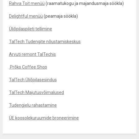
Rahva Toit menüü
(raamatukogu ja majandusmaja söökla)
Delightful menüü
(peamaja söökla)
Üliõpilaspileti tellimine
TalTech Tudengite nõustamiskeskus
Arvuti remont TalTechis
Prõks Coffee Shop
TalTech Üliõpilasesindus
TalTech Majutusvõimalused
Tudengielu rahastamine
ÜE koosolekuruumide broneerimine