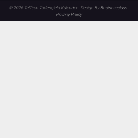
© 2026 TalTech Tudengielu Kalender - Design By
Businessclass
-
Privacy Policy