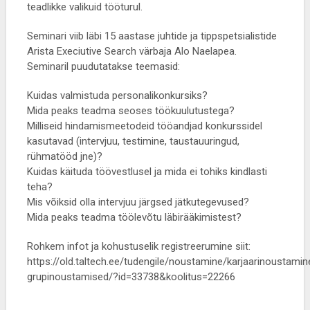
teadlikke valikuid tööturul.
Seminari viib läbi 15 aastase juhtide ja tippspetsialistide
Arista Execiutive Search värbaja Alo Naelapea.
Seminaril puudutatakse teemasid:
Kuidas valmistuda personalikonkursiks?
Mida peaks teadma seoses töökuulutustega?
Milliseid hindamismeetodeid tööandjad konkurssidel
kasutavad (intervjuu, testimine, taustauuringud,
rühmatööd jne)?
Kuidas käituda töövestlusel ja mida ei tohiks kindlasti
teha?
Mis võiksid olla intervjuu järgsed jätkutegevused?
Mida peaks teadma töölevõtu läbirääkimistest?
Rohkem infot ja kohustuselik registreerumine siit:
https://old.taltech.ee/tudengile/noustamine/karjaarinoustamin
grupinoustamised/?id=33738&koolitus=22266