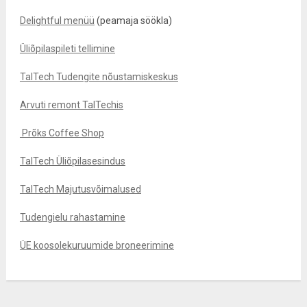
Delightful menüü
(peamaja söökla)
Üliõpilaspileti tellimine
TalTech Tudengite nõustamiskeskus
Arvuti remont TalTechis
Prõks Coffee Shop
TalTech Üliõpilasesindus
TalTech Majutusvõimalused
Tudengielu rahastamine
ÜE koosolekuruumide broneerimine