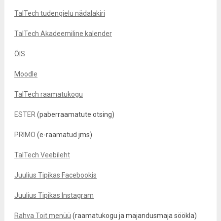
TalTech tudengielu nädalakiri
TalTech Akadeemiline kalender
ÕIS
Moodle
TalTech raamatukogu
ESTER
(paberraamatute otsing)
PRIMO
(e-raamatud jms)
TalTech Veebileht
Juulius Tipikas Facebookis
Juulius Tipikas Instagram
Rahva Toit menüü
(raamatukogu ja majandusmaja söökla)