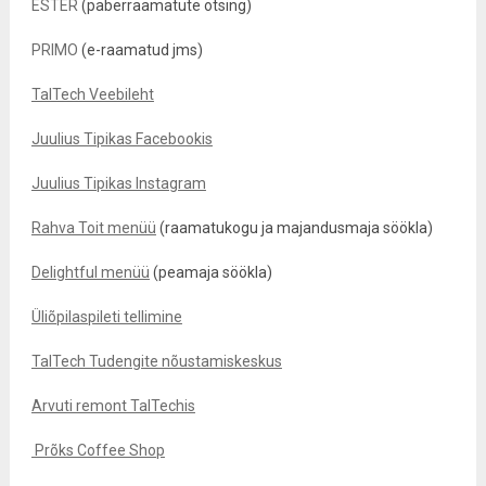
ESTER
(paberraamatute otsing)
PRIMO
(e-raamatud jms)
TalTech Veebileht
Juulius Tipikas Facebookis
Juulius Tipikas Instagram
Rahva Toit menüü
(raamatukogu ja majandusmaja söökla)
Delightful menüü
(peamaja söökla)
Üliõpilaspileti tellimine
TalTech Tudengite nõustamiskeskus
Arvuti remont TalTechis
Prõks Coffee Shop