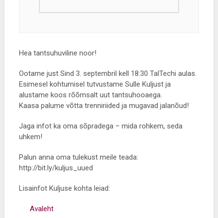
Hea tantsuhuviline noor!
Ootame just Sind 3. septembril kell 18:30 TalTechi aulas.
Esimesel kohtumisel tutvustame Sulle Kuljust ja
alustame koos rõõmsalt uut tantsuhooaega.
Kaasa palume võtta trenniriided ja mugavad jalanõud!
Jaga infot ka oma sõpradega – mida rohkem, seda
uhkem!
Palun anna oma tulekust meile teada:
http://bit.ly/kuljus_uued
Lisainfot Kuljuse kohta leiad:
Avaleht