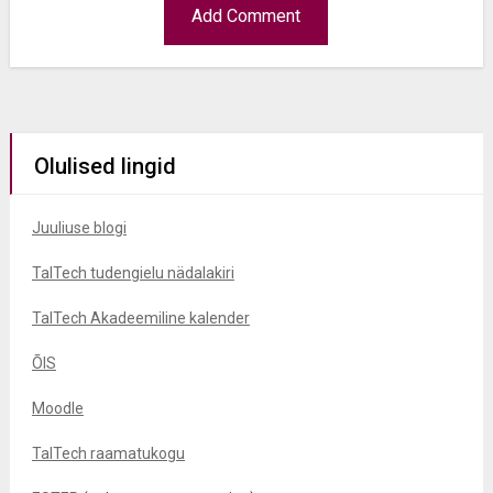
Olulised lingid
Juuliuse blogi
TalTech tudengielu nädalakiri
TalTech Akadeemiline kalender
ÕIS
Moodle
TalTech raamatukogu