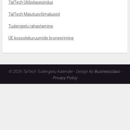
TalTech Üliõpilasesindus
TalTech Majutusvõimalused
Tudengielu rahastamine
ÜE koosolekuruumide broneerimine
© 2026 TalTech Tudengielu Kalender - Design By
Businessclass
-
Privacy Policy