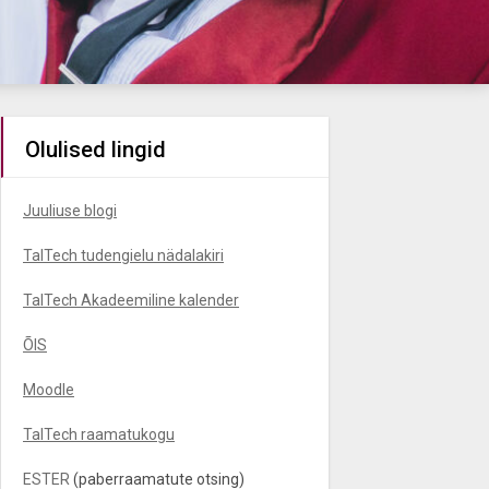
Olulised lingid
Juuliuse blogi
TalTech tudengielu nädalakiri
TalTech Akadeemiline kalender
ÕIS
Moodle
TalTech raamatukogu
ESTER
(paberraamatute otsing)