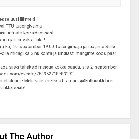
sse uusi liikmeid !
val TTÜ tudengivaimu!
si ürituste korraldamises!
kogu järgnevaks eluks!
ra ka) 10. september 19.00 Tudengimajja ja räägime Sulle
-olla midagi ka Sinu kohta ja kindlasti mängime koos paar
, aga siiski tahaksid meiega kokku saada, siis 2. september
cebook.com/events/753952718783292
ikmehaldurile Melissale: melissa.bramanis@kultuuriklubi.ee,
agi ikka saab!
ut The Author