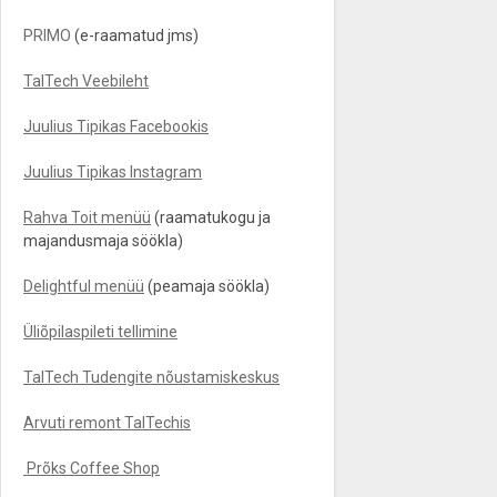
PRIMO
(e-raamatud jms)
TalTech Veebileht
Juulius Tipikas Facebookis
Juulius Tipikas Instagram
Rahva Toit menüü
(raamatukogu ja
majandusmaja söökla)
Delightful menüü
(peamaja söökla)
Üliõpilaspileti tellimine
TalTech Tudengite nõustamiskeskus
Arvuti remont TalTechis
Prõks Coffee Shop