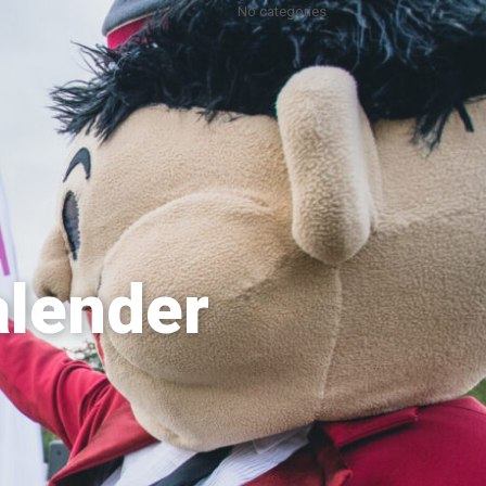
No categories
alender