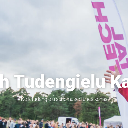
h Tudengielu K
Kõik tudengielu sündmused ühes kohas