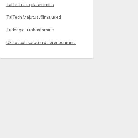
TalTech Üliõpilasesindus
TalTech Majutusvõimalused
Tudengielu rahastamine
ÜE koosolekuruumide broneerimine