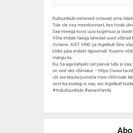
Kultuuriklubi inimesed ootavad oma ridade
Tule ole osa meeskonnast, kes hoiab üle
Saa meiega koos uusi kogemusi ja teadmi
Võta endale täiega lahedad uued sõbrad 
Ootame JUST SIND (ja tegelikult Sinu sõp
kõike juba endast täpsemalt. Küsime võib
mängu ka.
Kui Sa aga kahjuks sel päeval tulla ei saa
on veel üks võimalus – https://www.fa
või siis kirjuta/joonista meie rõõmsale li
sest kui kuidagi ei saa, siis tegelikult kuid
#ttukultuuriklubi #wearefamily
Abo