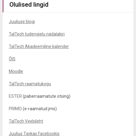
Olulised lingid
Juuliuse blogi
TalTech tudengielu nädalakiri
TalTech Akadeemiline kalender
ÕIS
Moodle
TalTech raamatukogu
ESTER
(paberraamatute otsing)
PRIMO
(e-raamatud jms)
TalTech Veebileht
Juulius Tipikas Facebookis