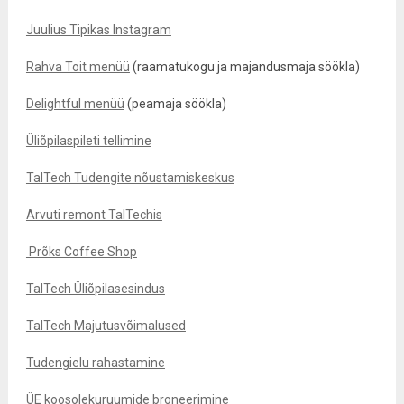
Juulius Tipikas Instagram
Rahva Toit menüü
(raamatukogu ja majandusmaja söökla)
Delightful menüü
(peamaja söökla)
Üliõpilaspileti tellimine
TalTech Tudengite nõustamiskeskus
Arvuti remont TalTechis
Prõks Coffee Shop
TalTech Üliõpilasesindus
TalTech Majutusvõimalused
Tudengielu rahastamine
ÜE koosolekuruumide broneerimine