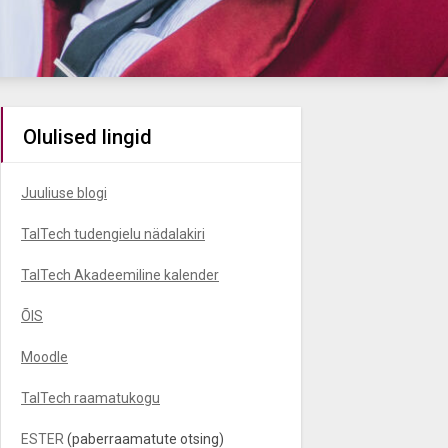
Olulised lingid
Juuliuse blogi
TalTech tudengielu nädalakiri
TalTech Akadeemiline kalender
ÕIS
Moodle
TalTech raamatukogu
ESTER
(paberraamatute otsing)