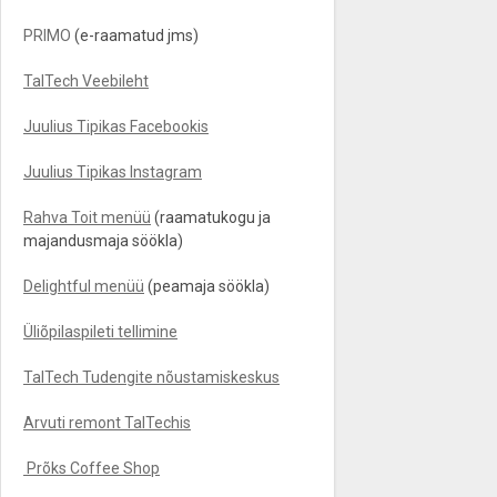
PRIMO
(e-raamatud jms)
TalTech Veebileht
Juulius Tipikas Facebookis
Juulius Tipikas Instagram
Rahva Toit menüü
(raamatukogu ja
majandusmaja söökla)
Delightful menüü
(peamaja söökla)
Üliõpilaspileti tellimine
TalTech Tudengite nõustamiskeskus
Arvuti remont TalTechis
Prõks Coffee Shop