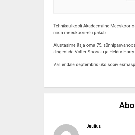
Tehnikaülikooli Akadeemiline Meeskoor oot
mida meeskoori-elu pakub.
Alustasime äsja oma 75. sünnipäevahooae
dirigentide Valter Soosalu ja Heldur Har
Vali endale septembris üks sobiv esmaspä
Abo
Juulius