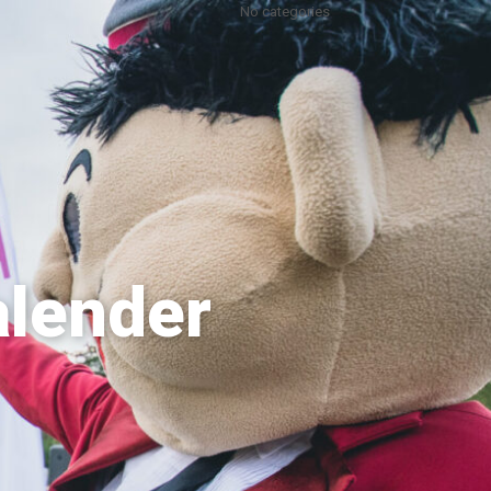
No categories
alender