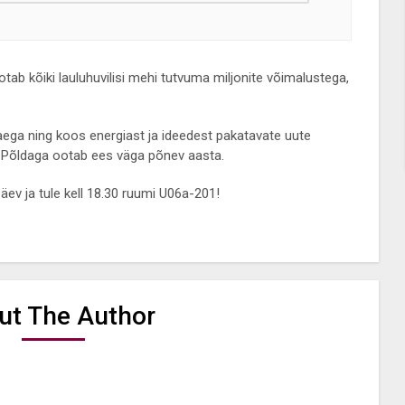
ab kõiki lauluhuvilisi mehi tutvuma miljonite võimalustega,
ga ning koos energiast ja ideedest pakatavate uute
ry Põldaga ootab ees väga põnev aasta.
ev ja tule kell 18.30 ruumi U06a-201!
ut The Author