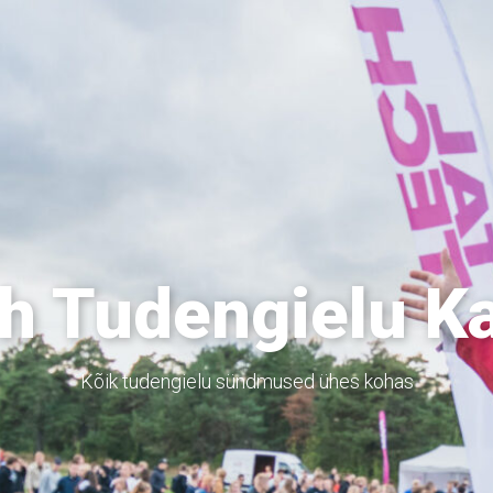
h Tudengielu K
Kõik tudengielu sündmused ühes kohas