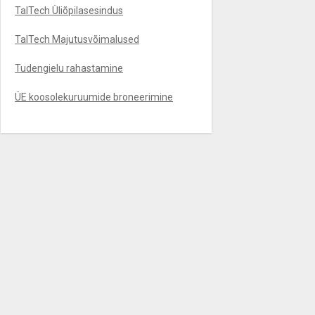
TalTech Üliõpilasesindus
TalTech Majutusvõimalused
Tudengielu rahastamine
ÜE koosolekuruumide broneerimine