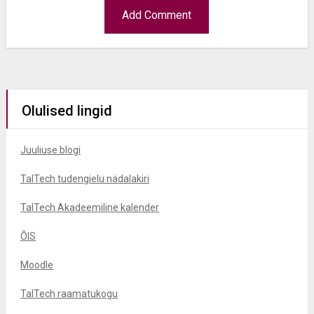
Olulised lingid
Juuliuse blogi
TalTech tudengielu nädalakiri
TalTech Akadeemiline kalender
ÕIS
Moodle
TalTech raamatukogu