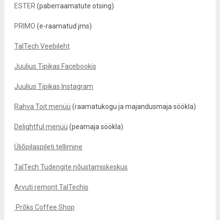
ESTER
(paberraamatute otsing)
PRIMO
(e-raamatud jms)
TalTech Veebileht
Juulius Tipikas Facebookis
Juulius Tipikas Instagram
Rahva Toit menüü
(raamatukogu ja majandusmaja söökla)
Delightful menüü
(peamaja söökla)
Üliõpilaspileti tellimine
TalTech Tudengite nõustamiskeskus
Arvuti remont TalTechis
Prõks Coffee Shop