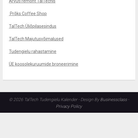
Arvuti remont TalTechis
Prõks Coffee Shop
TalTech Üliõpilasesindus
TalTech Majutusvõimalused
Tudengielu rahastamine
ÜE koosolekuruumide broneerimine
© 2026 TalTech Tudengielu Kalender - Design By
Businessclass
-
Privacy Policy