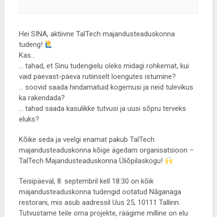
Hei SINA, aktiivne TalTech majandusteaduskonna
tudeng!
Kas…
… tahad, et Sinu tudengielu oleks midagi rohkemat, kui
vaid päevast-päeva rutiinselt loengutes istumine?
… soovid saada hindamatuid kogemusi ja neid tulevikus
ka rakendada?
… tahad saada kasulikke tutvusi ja uusi sõpru terveks
eluks?
Kõike seda ja veelgi enamat pakub TalTech
majandusteaduskonna kõige ägedam organisatsioon –
TalTech Majandusteaduskonna Üliõpilaskogu!
Teisipäeval, 8. septembril kell 18:30 on kõik
majandusteaduskonna tudengid ootatud Nāganaga
restorani, mis asub aadressil Uus 25, 10111 Tallinn.
Tutvustame teile oma projekte, räägime milline on elu