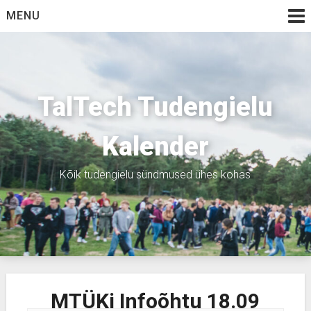
Skip
MENU
to
content
TalTech Tudengielu
Kalender
Kõik tudengielu sündmused ühes kohas
MTÜKi Infoõhtu 18.09