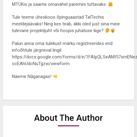
MTÜKis ja saame omavahel paremini tuttavaks.
Tule teeme üheskoos õpinguaastad TalTechis
meeldejäävaks! Ning kes teab, äkki oled just sina meie
tulevane projektijuht või hoopis juhatuse liige?
Palun anna oma tulekust märku registreerides end
infoõhtule järgneval lingil:
https://docs.google.com/forms/d/e/1FAIpQLSeAMI57smEN
ocEAhUdcNuTgzw/viewform
Näeme Nāganagas!
About The Author