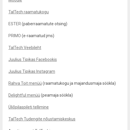
Moodle
TalTech raamatukogu
ESTER
(paberraamatute otsing)
PRIMO
(e-raamatud jms)
TalTech Veebileht
Juulius Tipikas Facebookis
Juulius Tipikas Instagram
Rahva Toit menüü
(raamatukogu ja majandusmaja söökla)
Delightful menüü
(peamaja söökla)
Üliõpilaspileti tellimine
TalTech Tudengite nõustamiskeskus