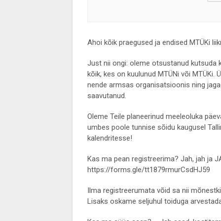
Ahoi kõik praegused ja endised MTÜKi lii
Just nii ongi: oleme otsustanud kutsuda 
kõik, kes on kuulunud MTÜNi või MTÜKi. Ür
nende armsas organisatsioonis ning jaga
saavutanud.
Oleme Teile planeerinud meeleoluka päeva
umbes poole tunnise sõidu kaugusel Tallin
kalendritesse!
Kas ma pean registreerima? Jah, jah ja JAH
https://forms.gle/tt1879rmurCsdHJ59
Ilma registreerumata võid sa nii mõnestki
Lisaks oskame seljuhul toiduga arvestad