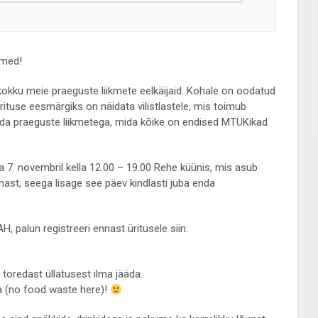
kmed!
kokku meie praeguste liikmete eelkäijaid. Kohale on oodatud
ituse eesmärgiks on näidata vilistlastele, mis toimub
da praeguste liikmetega, mida kõike on endised MTÜKikad
 7. novembril kella 12.00 – 19.00 Rehe küünis, mis asub
ast, seega lisage see päev kindlasti juba enda
, palun registreeri ennast üritusele siin:
 toredast üllatusest ilma jääda.
a (no food waste here)!