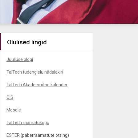
Olulised lingid
Juuliuse blogi
TalTech tudengielu nädalakiri
TalTech Akadeemiline kalender
ÕIS
Moodle
TalTech raamatukogu
ESTER
(paberraamatute otsing)