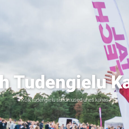
h Tudengielu K
Kõik tudengielu sündmused ühes kohas