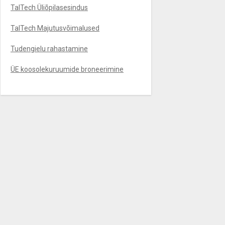
TalTech Üliõpilasesindus
TalTech Majutusvõimalused
Tudengielu rahastamine
ÜE koosolekuruumide broneerimine