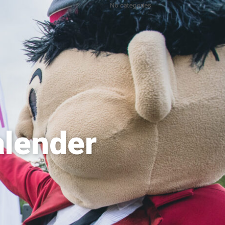
No categories
alender