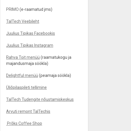
PRIMO
(e-raamatud jms)
TalTech Veebileht
Juulius Tipikas Facebookis
Juulius Tipikas Instagram
Rahva Toit menüü
(raamatukogu ja
majandusmaja söökla)
Delightful menüü
(peamaja söökla)
Üliõpilaspileti tellimine
TalTech Tudengite nõustamiskeskus
Arvuti remont TalTechis
Prõks Coffee Shop