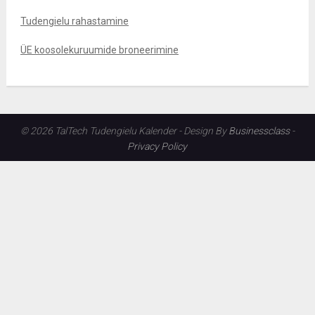
Tudengielu rahastamine
ÜE koosolekuruumide broneerimine
© 2026 TalTech Tudengielu Kalender - Design By
Businessclass
-
Privacy Policy