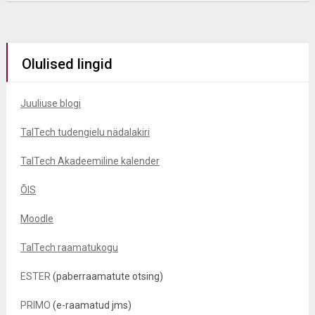
Olulised lingid
Juuliuse blogi
TalTech tudengielu nädalakiri
TalTech Akadeemiline kalender
ÕIS
Moodle
TalTech raamatukogu
ESTER
(paberraamatute otsing)
PRIMO
(e-raamatud jms)