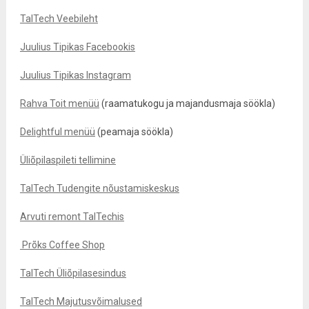
TalTech Veebileht
Juulius Tipikas Facebookis
Juulius Tipikas Instagram
Rahva Toit menüü
(raamatukogu ja majandusmaja söökla)
Delightful menüü
(peamaja söökla)
Üliõpilaspileti tellimine
TalTech Tudengite nõustamiskeskus
Arvuti remont TalTechis
Prõks Coffee Shop
TalTech Üliõpilasesindus
TalTech Majutusvõimalused