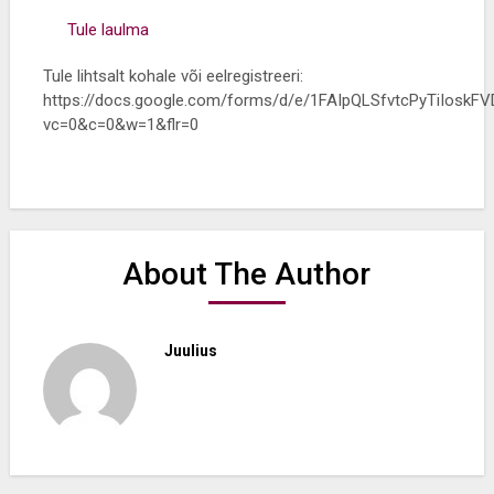
Tule laulma
Tule lihtsalt kohale või eelregistreeri:
https://docs.google.com/forms/d/e/1FAIpQLSfvtcPyTiIos
vc=0&c=0&w=1&flr=0
About The Author
Juulius