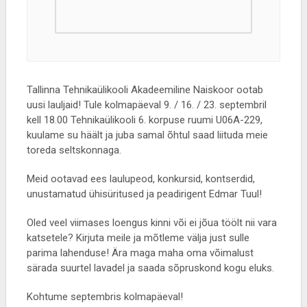
Tallinna Tehnikaülikooli Akadeemiline Naiskoor ootab
uusi lauljaid! Tule kolmapäeval 9. / 16. / 23. septembril
kell 18.00 Tehnikaülikooli 6. korpuse ruumi U06A-229,
kuulame su häält ja juba samal õhtul saad liituda meie
toreda seltskonnaga.
Meid ootavad ees laulupeod, konkursid, kontserdid,
unustamatud ühisüritused ja peadirigent Edmar Tuul!
Oled veel viimases loengus kinni või ei jõua töölt nii vara
katsetele? Kirjuta meile ja mõtleme välja just sulle
parima lahenduse! Ära maga maha oma võimalust
särada suurtel lavadel ja saada sõpruskond kogu eluks.
Kohtume septembris kolmapäeval!