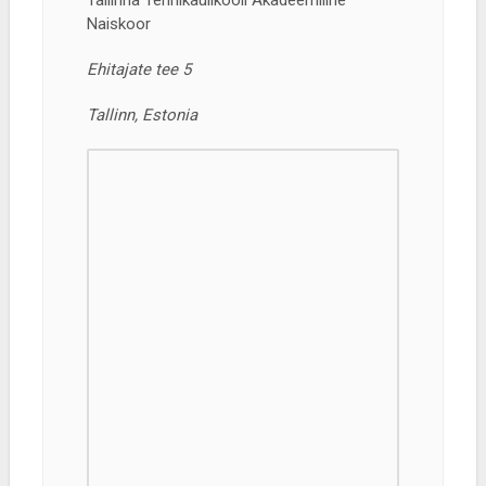
Tallinna Tehnikaülikooli Akadeemiline
Naiskoor
Ehitajate tee 5
Tallinn, Estonia