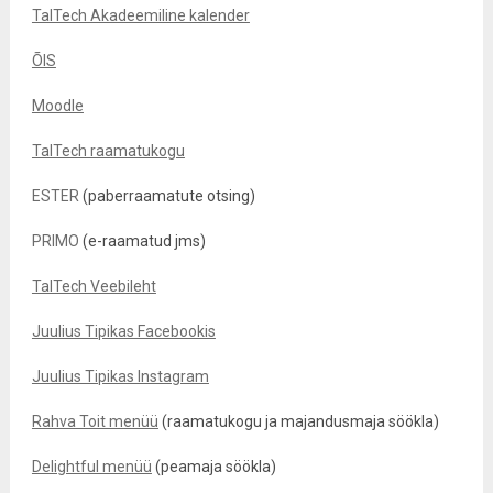
TalTech Akadeemiline kalender
ÕIS
Moodle
TalTech raamatukogu
ESTER
(paberraamatute otsing)
PRIMO
(e-raamatud jms)
TalTech Veebileht
Juulius Tipikas Facebookis
Juulius Tipikas Instagram
Rahva Toit menüü
(raamatukogu ja majandusmaja söökla)
Delightful menüü
(peamaja söökla)