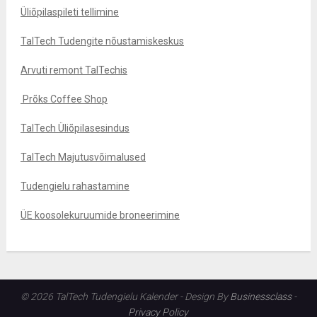
Üliõpilaspileti tellimine
TalTech Tudengite nõustamiskeskus
Arvuti remont TalTechis
Prõks Coffee Shop
TalTech Üliõpilasesindus
TalTech Majutusvõimalused
Tudengielu rahastamine
ÜE koosolekuruumide broneerimine
© 2026 TalTech Tudengielu Kalender - Design By
Businessclass
-
Privacy Policy