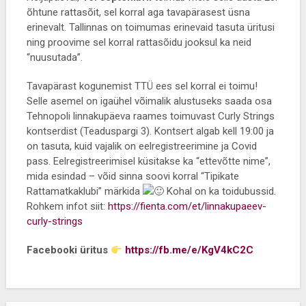
õhtune rattasõit, sel korral aga tavapärasest üsna
erinevalt. Tallinnas on toimumas erinevaid tasuta üritusi
ning proovime sel korral rattasõidu jooksul ka neid
“nuusutada”.
Tavapärast kogunemist TTÜ ees sel korral ei toimu!
Selle asemel on igaühel võimalik alustuseks saada osa
Tehnopoli linnakupäeva raames toimuvast Curly Strings
kontserdist (Teaduspargi 3). Kontsert algab kell 19:00 ja
on tasuta, kuid vajalik on eelregistreerimine ja Covid
pass. Eelregistreerimisel küsitakse ka “ettevõtte nime”,
mida esindad – võid sinna soovi korral “Tipikate
Rattamatkaklubi” märkida
Kohal on ka toidubussid.
Rohkem infot siit:
https://fienta.com/et/linnakupaeev-
curly-strings
Facebooki üritus
https://fb.me/e/KgV4kC2C