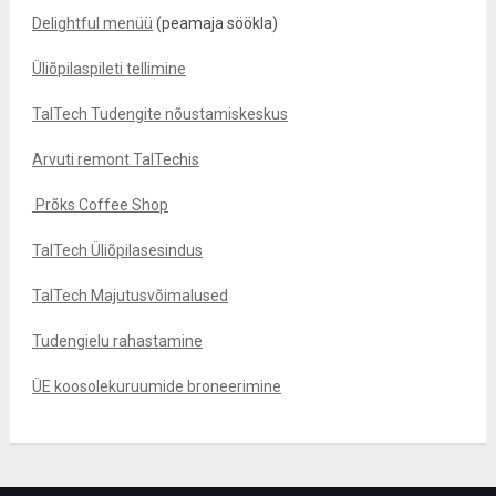
Delightful menüü
(peamaja söökla)
Üliõpilaspileti tellimine
TalTech Tudengite nõustamiskeskus
Arvuti remont TalTechis
Prõks Coffee Shop
TalTech Üliõpilasesindus
TalTech Majutusvõimalused
Tudengielu rahastamine
ÜE koosolekuruumide broneerimine