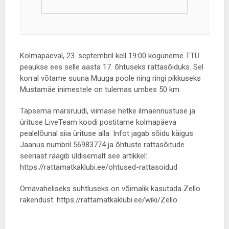
Kolmapäeval, 23. septembril kell 19:00 koguneme TTÜ
peaukse ees selle aasta 17. õhtuseks rattasõiduks. Sel
korral võtame suuna Muuga poole ning ringi pikkuseks
Mustamäe inimestele on tulemas umbes 50 km.
Täpsema marsruudi, viimase hetke ilmaennustuse ja
ürituse LiveTeam koodi postitame kolmapäeva
pealelõunal siia ürituse alla. Infot jagab sõidu käigus
Jaanus numbril 56983774 ja õhtuste rattasõitude
seeriast räägib üldisemalt see artikkel:
https://rattamatkaklubi.ee/ohtused-rattasoidud
Omavaheliseks suhtluseks on võimalik kasutada Zello
rakendust: https://rattamatkaklubi.ee/wiki/Zello