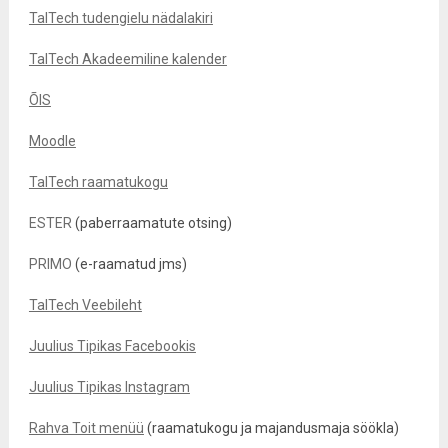
TalTech tudengielu nädalakiri
TalTech Akadeemiline kalender
ÕIS
Moodle
TalTech raamatukogu
ESTER
(paberraamatute otsing)
PRIMO
(e-raamatud jms)
TalTech Veebileht
Juulius Tipikas Facebookis
Juulius Tipikas Instagram
Rahva Toit menüü
(raamatukogu ja majandusmaja söökla)