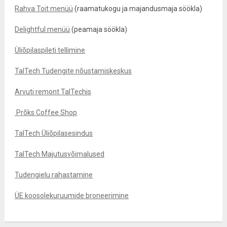
Rahva Toit menüü
(raamatukogu ja majandusmaja söökla)
Delightful menüü
(peamaja söökla)
Üliõpilaspileti tellimine
TalTech Tudengite nõustamiskeskus
Arvuti remont TalTechis
Prõks Coffee Shop
TalTech Üliõpilasesindus
TalTech Majutusvõimalused
Tudengielu rahastamine
ÜE koosolekuruumide broneerimine