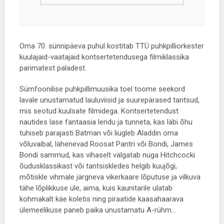
Oma 70. sünnipäeva puhul kostitab TTÜ puhkpilliorkester
kuulajaid-vaatajaid kontsertetendusega filmiklassika
parimatest paladest.
Sümfoonilise puhkpillimuusika toel toome seekord
lavale unustamatud lauluviisid ja suurepärased tantsud,
mis seotud kuulsate filmidega. Kontsertetendust
nautides lase fantaasia lendu ja tunneta, kas läbi õhu
tuhiseb parajasti Batman või liugleb Aladdin oma
võluvaibal, lähenevad Roosat Pantri või Bondi, James
Bondi sammud, kas vihaselt välgatab nuga Hitchcocki
õudusklassikast või tantsiskledes helgib kuujõgi,
mõtiskle vihmale järgneva vikerkaare lõputuse ja vilkuva
tähe lõplikkuse üle, aima, kuis kaunitarile ulatab
kohmakalt käe koletis ning piraatide kaasahaarava
ülemeelikuse paneb paika unustamatu A-rühm…