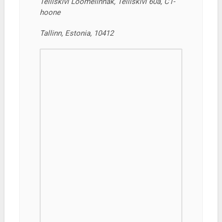
Telliskivi Loomelinnak, Telliskivi 60a, C1-
hoone
Tallinn, Estonia, 10412