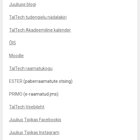
Juuliuse blogi
TalTech tudengielu nädalakiri
TalTech Akadeemiline kalender
ÕIS
Moodle
TalTech raamatukogu
ESTER
(paberraamatute otsing)
PRIMO
(e-raamatud jms)
TalTech Veebileht
Juulius Tipikas Facebookis
Juulius Tipikas Instagram