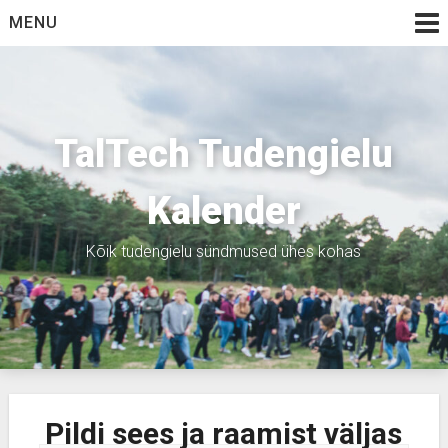
Skip
MENU
to
content
TalTech Tudengielu
Kalender
Kõik tudengielu sündmused ühes kohas
Pildi sees ja raamist väljas