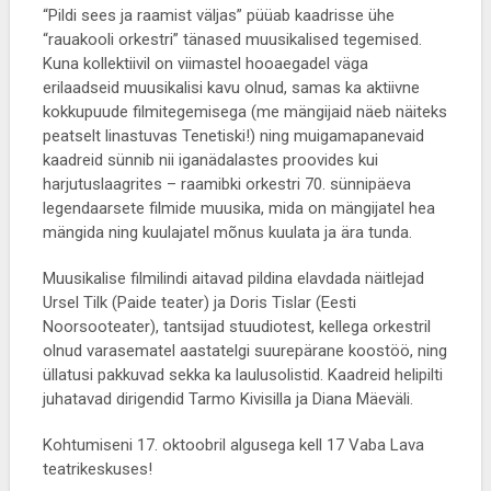
“Pildi sees ja raamist väljas” püüab kaadrisse ühe
“rauakooli orkestri” tänased muusikalised tegemised.
Kuna kollektiivil on viimastel hooaegadel väga
erilaadseid muusikalisi kavu olnud, samas ka aktiivne
kokkupuude filmitegemisega (me mängijaid näeb näiteks
peatselt linastuvas Tenetiski!) ning muigamapanevaid
kaadreid sünnib nii iganädalastes proovides kui
harjutuslaagrites – raamibki orkestri 70. sünnipäeva
legendaarsete filmide muusika, mida on mängijatel hea
mängida ning kuulajatel mõnus kuulata ja ära tunda.
Muusikalise filmilindi aitavad pildina elavdada näitlejad
Ursel Tilk (Paide teater) ja Doris Tislar (Eesti
Noorsooteater), tantsijad stuudiotest, kellega orkestril
olnud varasematel aastatelgi suurepärane koostöö, ning
üllatusi pakkuvad sekka ka laulusolistid. Kaadreid helipilti
juhatavad dirigendid Tarmo Kivisilla ja Diana Mäeväli.
Kohtumiseni 17. oktoobril algusega kell 17 Vaba Lava
teatrikeskuses!