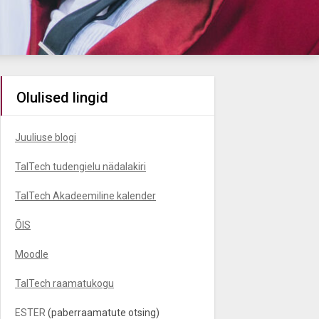
Olulised lingid
Juuliuse blogi
TalTech tudengielu nädalakiri
TalTech Akadeemiline kalender
ÕIS
Moodle
TalTech raamatukogu
ESTER
(paberraamatute otsing)