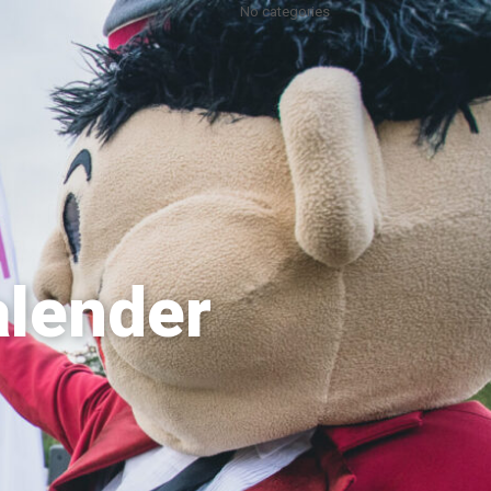
No categories
alender