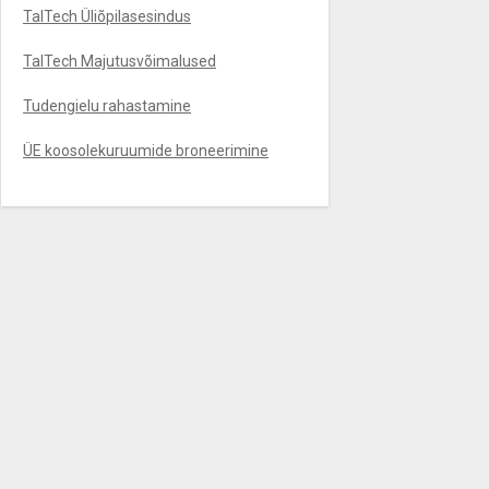
TalTech Üliõpilasesindus
TalTech Majutusvõimalused
Tudengielu rahastamine
ÜE koosolekuruumide broneerimine