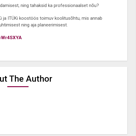
raldamisest, ning tahaksid ka professionaalset nõu?
i ja ITÜKi koostöös toimuv koolitusõhtu, mis annab
juhtimisest ning aja planeerimisest.
/1cWr4SXYA
ut The Author