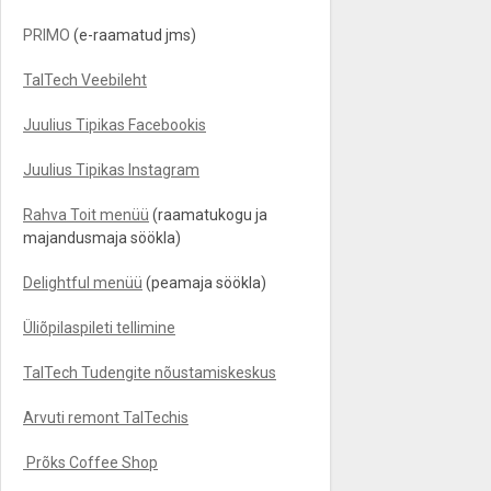
PRIMO
(e-raamatud jms)
TalTech Veebileht
Juulius Tipikas Facebookis
Juulius Tipikas Instagram
Rahva Toit menüü
(raamatukogu ja
majandusmaja söökla)
Delightful menüü
(peamaja söökla)
Üliõpilaspileti tellimine
TalTech Tudengite nõustamiskeskus
Arvuti remont TalTechis
Prõks Coffee Shop