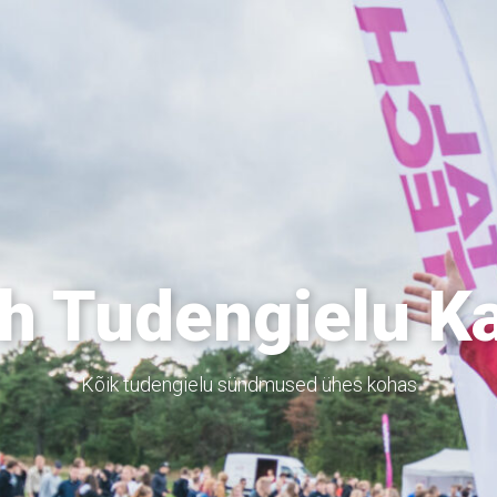
h Tudengielu K
Kõik tudengielu sündmused ühes kohas