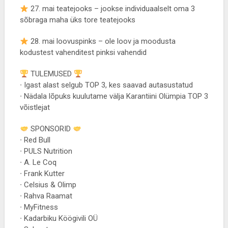
27. mai teatejooks – jookse individuaalselt oma 3
sõbraga maha üks tore teatejooks
28. mai loovuspinks – ole loov ja moodusta
kodustest vahenditest pinksi vahendid
TULEMUSED
∙ Igast alast selgub TOP 3, kes saavad autasustatud
∙ Nädala lõpuks kuulutame välja Karantiini Olümpia TOP 3
võistlejat
SPONSORID
∙ Red Bull
∙ PULS Nutrition
∙ A. Le Coq
∙ Frank Kutter
∙ Celsius & Olimp
∙ Rahva Raamat
∙ MyFitness
∙ Kadarbiku Köögivili OÜ