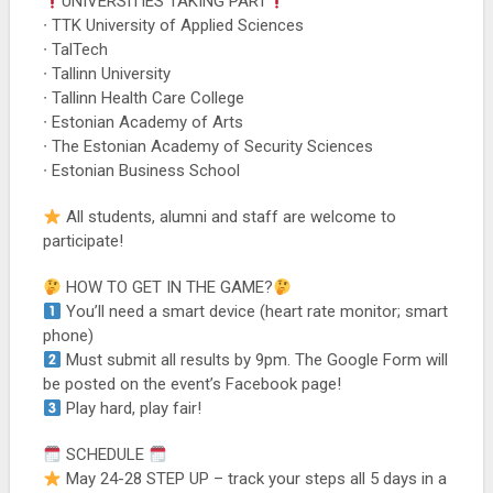
UNIVERSITIES TAKING PART
∙ TTK University of Applied Sciences
∙ TalTech
∙ Tallinn University
∙ Tallinn Health Care College
∙ Estonian Academy of Arts
∙ The Estonian Academy of Security Sciences
∙ Estonian Business School
All students, alumni and staff are welcome to
participate!
HOW TO GET IN THE GAME?
You’ll need a smart device (heart rate monitor; smart
phone)
Must submit all results by 9pm. The Google Form will
be posted on the event’s Facebook page!
Play hard, play fair!
SCHEDULE
May 24-28 STEP UP – track your steps all 5 days in a