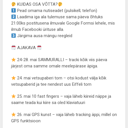
KUIDAS OSA VÕTTA?
Pead omama nutiseadet (pulsikell; telefon)
Laadima iga ala tulemuse sama päeva õhtuks
21:00ks postitusena ilmuvale Google Formsi lehele, mis
ilmub Facebooki ürituse alla.
Järgima ausa mängu reegleid
AJAKAVA
24-28. mai SAMMURALLI – tracki kõik viis päeva
järjest oma samme omale meelepärase äpiga.
24. mai vetsupaberi torn – otsi kodust välja kõik
vetsupaberid ja tee nendest uus Eiffeli torn
25. mai 10 fast fingers – vaja läheb kiireid näppe ja
saame teada kui kiire sa oled klaviatuuri
26. mai GPS kunst – vaja läheb tracking äppi, millel on
GPS funktsioon