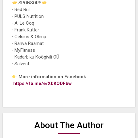
SPONSORS
∙ Red Bull
∙ PULS Nutrition
∙ A. Le Coq
∙ Frank Kutter
∙ Celsius & Olimp
∙ Rahva Raamat
∙ MyFitness
∙ Kadarbiku Köögivili OÜ
∙ Salvest
More information on Facebook
https://fb.me/e/XbKQDFbw
About The Author