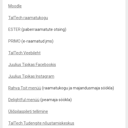
Moodle
TalTech raamatukogu
ESTER
(paberraamatute otsing)
PRIMO
(e-raamatud jms)
TalTech Veebileht
Juulius Tipikas Facebookis
Juulius Tipikas Instagram
Rahva Toit menüü
(raamatukogu ja majandusmaja söökla)
Delightful menüü
(peamaja söökla)
Üliõpilaspileti tellimine
TalTech Tudengite nõustamiskeskus