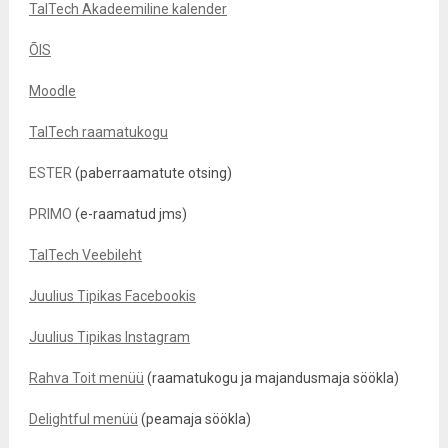
TalTech Akadeemiline kalender
ÕIS
Moodle
TalTech raamatukogu
ESTER
(paberraamatute otsing)
PRIMO
(e-raamatud jms)
TalTech Veebileht
Juulius Tipikas Facebookis
Juulius Tipikas Instagram
Rahva Toit menüü
(raamatukogu ja majandusmaja söökla)
Delightful menüü
(peamaja söökla)