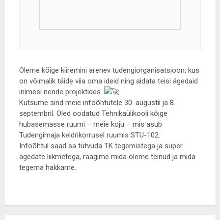
Oleme kõige kiiremini arenev tudengiorganisatsioon, kus
on võimalik täide viia oma ideid ning aidata teisi ägedaid
inimesi nende projektides.
Kutsume sind meie infoõhtutele 30. augustil ja 8.
septembril. Oled oodatud Tehnikaülikooli kõige
hubasemasse ruumi – meie koju – mis asub
Tudengimaja keldrikorrusel ruumis STU-102.
Infoõhtul saad sa tutvuda TK tegemistega ja super
ägedate liikmetega, räägime mida oleme teinud ja mida
tegema hakkame.