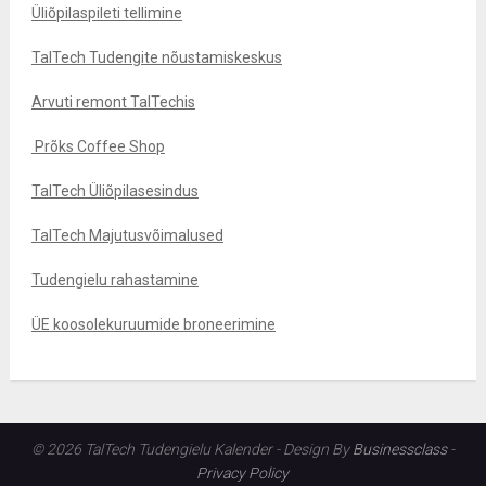
Üliõpilaspileti tellimine
TalTech Tudengite nõustamiskeskus
Arvuti remont TalTechis
Prõks Coffee Shop
TalTech Üliõpilasesindus
TalTech Majutusvõimalused
Tudengielu rahastamine
ÜE koosolekuruumide broneerimine
© 2026 TalTech Tudengielu Kalender - Design By
Businessclass
-
Privacy Policy