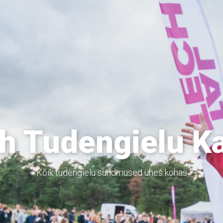
h Tudengielu K
Kõik tudengielu sündmused ühes kohas