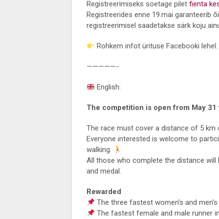
Registreerimiseks soetage pilet
fienta k
Registreerides enne 19.mai garanteerib õige
registreerimisel saadetakse särk koju ainul
Rohkem infot ürituse Facebooki lehel
—————-
English:
The competition is open from May 31 
The race must cover a distance of 5 km o
Everyone interested is welcome to partic
walking.
All those who complete the distance will 
and medal.
Rewarded
The three fastest women’s and men’s
The fastest female and male runner in