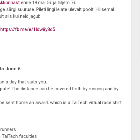
eskkonnast
enne 19.mai 5€ ja hiljem 7€
 särgi suuruse. Pileti lingi leiate ülevalt poolt. Hilisemal
t siis kui neid jagub.
:
https://fb.me/e/1Idw8y8d5
to June 6
n a day that suits you.
ipate! The distance can be covered both by running and by
be sent home an award, which is a TalTech virtual race shirt
 runners
 TalTech faculties