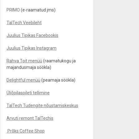
PRIMO
(e-raamatud jms)
TalTech Veebileht
Juulius Tipikas Facebookis
Juulius Tipikas Instagram
Rahva Toit menüü
(raamatukogu ja
majandusmaja söökla)
Delightful menüü
(peamaja söökla)
Üliõpilaspileti tellimine
TalTech Tudengite nõustamiskeskus
Arvuti remont TalTechis
Prõks Coffee Shop