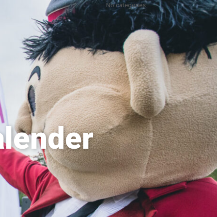
No categories
alender