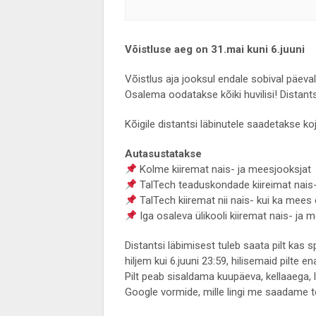
Võistluse aeg on 31.mai kuni 6.juuni
Võistlus aja jooksul endale sobival päeval
Osalema oodatakse kõiki huvilisi! Distants
Kõigile distantsi läbinutele saadetakse ko
Autasustatakse
Kolme kiiremat nais- ja meesjooksjat
TalTech teaduskondade kiireimat nais
TalTech kiiremat nii nais- kui ka mees
Iga osaleva ülikooli kiiremat nais- ja 
Distantsi läbimisest tuleb saata pilt kas s
hiljem kui 6.juuni 23:59, hilisemaid pilte e
Pilt peab sisaldama kuupäeva, kellaaega, lä
Google vormide, mille lingi me saadame tei