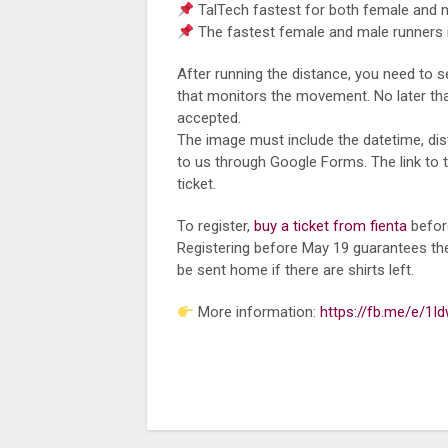
TalTech fastest for both female and m
The fastest female and male runners in
After running the distance, you need to 
that monitors the movement. No later than
accepted.
The image must include the datetime, dis
to us through Google Forms. The link to 
ticket.
To register,
buy a ticket from fienta
before
Registering before May 19 guarantees the ri
be sent home if there are shirts left.
More information:
https://fb.me/e/1I