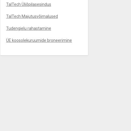
TalTech Üliõpilasesindus
TalTech Majutusvõimalused
Tudengielu rahastamine
ÜE koosolekuruumide broneerimine