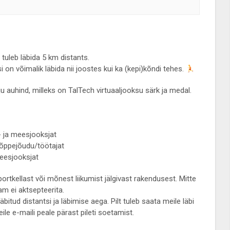
 tuleb läbida 5 km distants.
i on võimalik läbida nii joostes kui ka (kepi)kõndi tehes.
ju auhind, milleks on TalTech virtuaaljooksu särk ja medal.
- ja meesjooksjat
 õppejõudu/töötajat
meesjooksjat
portkellast või mõnest liikumist jälgivast rakendusest. Mitte
nam ei aktsepteerita.
bitud distantsi ja läbimise aega. Pilt tuleb saata meile läbi
le e-maili peale pärast pileti soetamist.