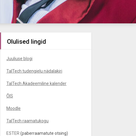
Olulised lingid
Juuliuse blogi
TalTech tudengielu nädalakiri
TalTech Akadeemiline kalender
ÕIS
Moodle
TalTech raamatukogu
ESTER
(paberraamatute otsing)