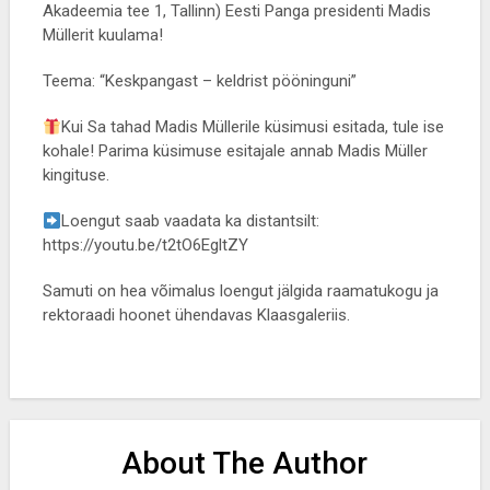
Akadeemia tee 1, Tallinn) Eesti Panga presidenti Madis
Müllerit kuulama!
Teema: “Keskpangast – keldrist pööninguni”
Kui Sa tahad Madis Müllerile küsimusi esitada, tule ise
kohale! Parima küsimuse esitajale annab Madis Müller
kingituse.
Loengut saab vaadata ka distantsilt:
https://youtu.be/t2tO6EgltZY
Samuti on hea võimalus loengut jälgida raamatukogu ja
rektoraadi hoonet ühendavas Klaasgaleriis.
About The Author