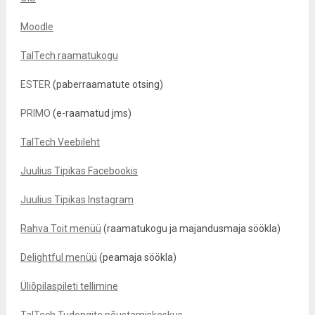
Moodle
TalTech raamatukogu
ESTER
(paberraamatute otsing)
PRIMO
(e-raamatud jms)
TalTech Veebileht
Juulius Tipikas Facebookis
Juulius Tipikas Instagram
Rahva Toit menüü
(raamatukogu ja majandusmaja söökla)
Delightful menüü
(peamaja söökla)
Üliõpilaspileti tellimine