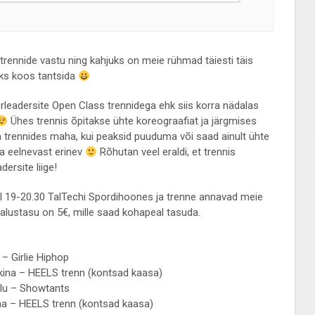
trennide vastu ning kahjuks on meie rühmad täiesti täis
aks koos tantsida
leadersite Open Class trennidega ehk siis korra nädalas
Ühes trennis õpitakse ühte koreograafiat ja järgmises
ka trennides maha, kui peaksid puuduma või saad ainult ühte
 ja eelnevast erinev
Rõhutan veel eraldi, et trennis
ersite liige!
ll 19-20.30 TalTechi Spordihoones ja trenne annavad meie
salustasu on 5€, mille saad kohapeal tasuda.
 – Girlie Hiphop
pkina – HEELS trenn (kontsad kaasa)
alu – Showtants
dma – HEELS trenn (kontsad kaasa)