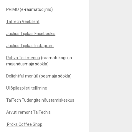
PRIMO
(e-raamatud jms)
TalTech Veebileht
Juulius Tipikas Facebookis
Juulius Tipikas Instagram
Rahva Toit menüü
(raamatukogu ja
majandusmaja söökla)
Delightful menüü
(peamaja söökla)
Üliõpilaspileti tellimine
TalTech Tudengite nõustamiskeskus
Arvuti remont TalTechis
Prõks Coffee Shop