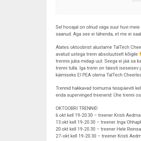
Sel hooajal on olnud väga suur huvi meie 
saanud. Aga see ei tähenda, et me ei sa
Alates oktoobrist alustame TalTech Cheer
avatud ustega trenn absoluutselt kõigile
trennis juba midagi uut. Seega ei jää sa 
trenni tulla. Iga trenn on täiesti iseseisev
käimiseks EI PEA olema TalTech Cheerlead
Trennid hakkavad toimuma teisipäeviti ke
enda supervinged treenerid. Ühe trenni o
OKTOOBRI TRENNID
6.okt kell 19-20.30 – treener Kristi Aedma
13.okt kell 19-20.30 – treener Inga Ohha
20.okt kell 19-20.30 – treener Hele Reins
27-okt kell 19-20.30 – treener Kristi Ae