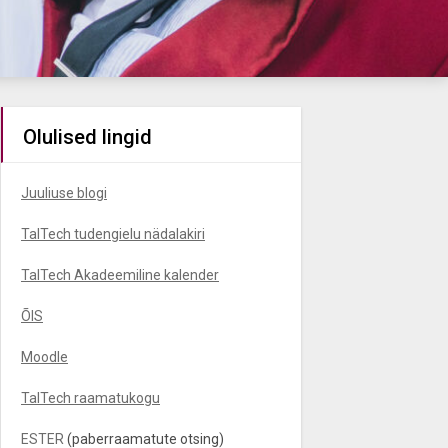
Olulised lingid
Juuliuse blogi
TalTech tudengielu nädalakiri
TalTech Akadeemiline kalender
ÕIS
Moodle
TalTech raamatukogu
ESTER
(paberraamatute otsing)