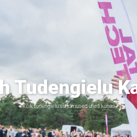
h Tudengielu K
Kõik tudengielu sündmused ühes kohas