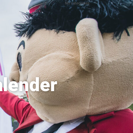
No categories
alender