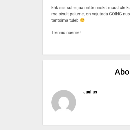
Ehk siis sul ei jää mitte miskit muud üle k
me sinult palume, on vajutada GOING nupp 
tantsima tuleb
Trennis näeme!
Abo
Juulius