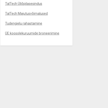
TalTech Üliõpilasesindus
TalTech Majutusvõimalused
Tudengielu rahastamine
ÜE koosolekuruumide broneerimine