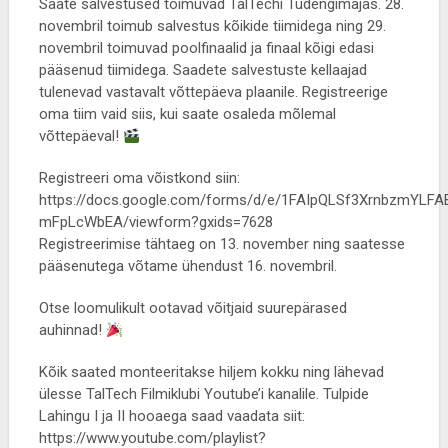
Saate salvestused toimuvad TalTechi Tudengimajas. 28.
novembril toimub salvestus kõikide tiimidega ning 29.
novembril toimuvad poolfinaalid ja finaal kõigi edasi
pääsenud tiimidega. Saadete salvestuste kellaajad
tulenevad vastavalt võttepäeva plaanile. Registreerige
oma tiim vaid siis, kui saate osaleda mõlemal
võttepäeval!
Registreeri oma võistkond siin:
https://docs.google.com/forms/d/e/1FAIpQLSf3XrnbzmYL
mFpLcWbEA/viewform?gxids=7628
Registreerimise tähtaeg on 13. november ning saatesse
pääsenutega võtame ühendust 16. novembril.
Otse loomulikult ootavad võitjaid suurepärased
auhinnad!
Kõik saated monteeritakse hiljem kokku ning lähevad
ülesse TalTech Filmiklubi Youtube’i kanalile. Tulpide
Lahingu I ja II hooaega saad vaadata siit:
https://www.youtube.com/playlist?