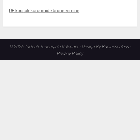
ÜE koosolekuruumide broneerimine
© 2026 TalTech Tudengielu Kalender - Design By
Businessclass
-
Privacy Policy