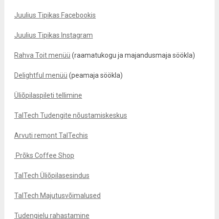
Juulius Tipikas Facebookis
Juulius Tipikas Instagram
Rahva Toit menüü
(raamatukogu ja majandusmaja söökla)
Delightful menüü
(peamaja söökla)
Üliõpilaspileti tellimine
TalTech Tudengite nõustamiskeskus
Arvuti remont TalTechis
Prõks Coffee Shop
TalTech Üliõpilasesindus
TalTech Majutusvõimalused
Tudengielu rahastamine