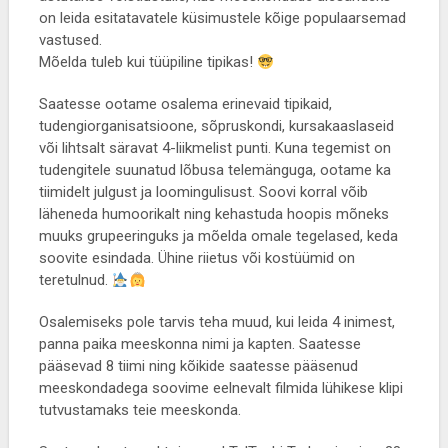
on leida esitatavatele küsimustele kõige populaarsemad
vastused.
Mõelda tuleb kui tüüpiline tipikas!
Saatesse ootame osalema erinevaid tipikaid,
tudengiorganisatsioone, sõpruskondi, kursakaaslaseid
või lihtsalt säravat 4-liikmelist punti. Kuna tegemist on
tudengitele suunatud lõbusa telemänguga, ootame ka
tiimidelt julgust ja loomingulisust. Soovi korral võib
läheneda humoorikalt ning kehastuda hoopis mõneks
muuks grupeeringuks ja mõelda omale tegelased, keda
soovite esindada. Ühine riietus või kostüümid on
teretulnud.
Osalemiseks pole tarvis teha muud, kui leida 4 inimest,
panna paika meeskonna nimi ja kapten. Saatesse
pääsevad 8 tiimi ning kõikide saatesse pääsenud
meeskondadega soovime eelnevalt filmida lühikese klipi
tutvustamaks teie meeskonda.