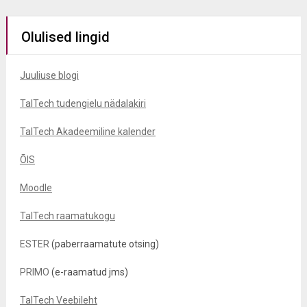
Olulised lingid
Juuliuse blogi
TalTech tudengielu nädalakiri
TalTech Akadeemiline kalender
ÕIS
Moodle
TalTech raamatukogu
ESTER
(paberraamatute otsing)
PRIMO
(e-raamatud jms)
TalTech Veebileht