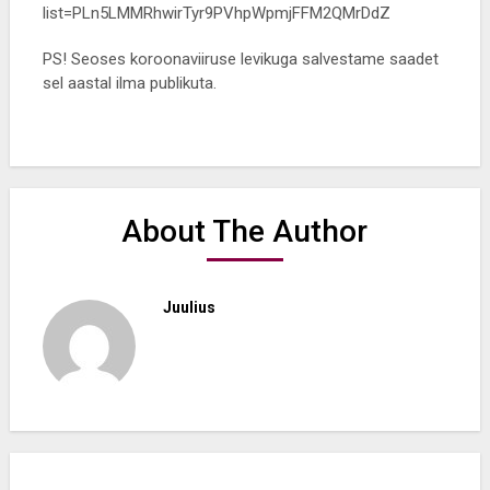
list=PLn5LMMRhwirTyr9PVhpWpmjFFM2QMrDdZ
PS! Seoses koroonaviiruse levikuga salvestame saadet
sel aastal ilma publikuta.
About The Author
Juulius