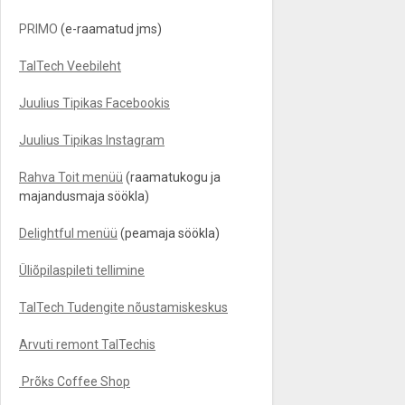
PRIMO
(e-raamatud jms)
TalTech Veebileht
Juulius Tipikas Facebookis
Juulius Tipikas Instagram
Rahva Toit menüü
(raamatukogu ja
majandusmaja söökla)
Delightful menüü
(peamaja söökla)
Üliõpilaspileti tellimine
TalTech Tudengite nõustamiskeskus
Arvuti remont TalTechis
Prõks Coffee Shop