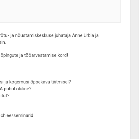
uvõtu- ja nõustamiskeskuse juhataja Anne Urbla ja
in.
pingute ja tööarvestamise kord!
i ja kogemusi õppekava täitmisel?
 puhul oluline?
itut?
tech.ee/seminarid