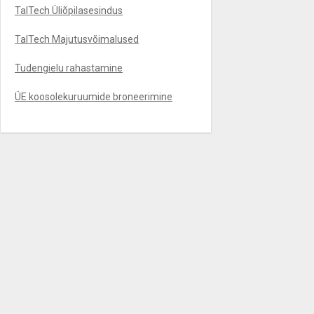
TalTech Üliõpilasesindus
TalTech Majutusvõimalused
Tudengielu rahastamine
ÜE koosolekuruumide broneerimine