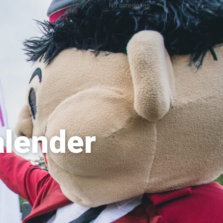
No categories
alender