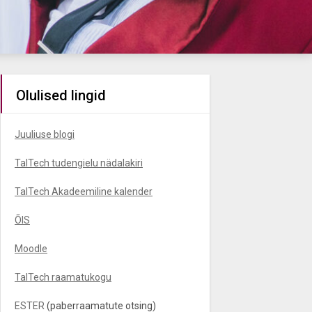
Olulised lingid
Juuliuse blogi
TalTech tudengielu nädalakiri
TalTech Akadeemiline kalender
ÕIS
Moodle
TalTech raamatukogu
ESTER
(paberraamatute otsing)