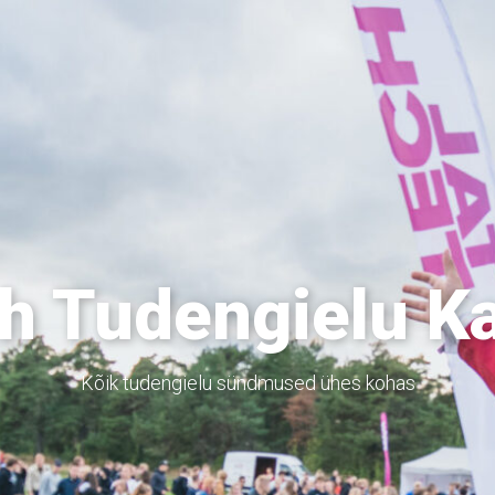
h Tudengielu K
Kõik tudengielu sündmused ühes kohas