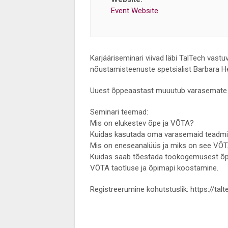
Event Website
Karjääriseminari viivad läbi TalTech vast
nõustamisteenuste spetsialist Barbara He
Uuest õppeaastast muuutub varasemate õ
Seminari teemad:
Mis on elukestev õpe ja VÕTA?
Kuidas kasutada oma varasemaid teadmis
Mis on eneseanalüüs ja miks on see VÕTA
Kuidas saab tõestada töökogemusest õp
VÕTA taotluse ja õpimapi koostamine.
Registreerumine kohutstuslik: https://tal