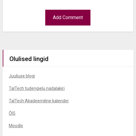
Olulised lingid
Juuliuse blogi
TalTech tudengielu nädalakiri
TalTech Akadeemiline kalender
ÕIS
Moodle