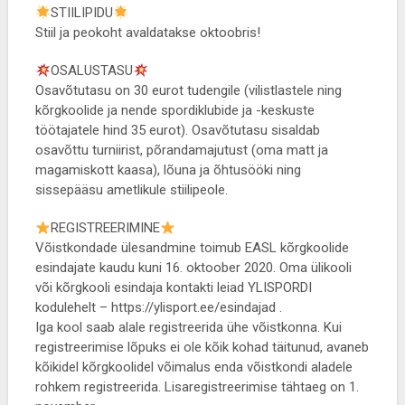
STIILIPIDU
Stiil ja peokoht avaldatakse oktoobris!
OSALUSTASU
Osavõtutasu on 30 eurot tudengile (vilistlastele ning
kõrgkoolide ja nende spordiklubide ja -keskuste
töötajatele hind 35 eurot). Osavõtutasu sisaldab
osavõttu turniirist, põrandamajutust (oma matt ja
magamiskott kaasa), lõuna ja õhtusööki ning
sissepääsu ametlikule stiilipeole.
REGISTREERIMINE
Võistkondade ülesandmine toimub EASL kõrgkoolide
esindajate kaudu kuni 16. oktoober 2020. Oma ülikooli
või kõrgkooli esindaja kontakti leiad YLISPORDI
kodulehelt – https://ylisport.ee/esindajad .
Iga kool saab alale registreerida ühe võistkonna. Kui
registreerimise lõpuks ei ole kõik kohad täitunud, avaneb
kõikidel kõrgkoolidel võimalus enda võistkondi aladele
rohkem registreerida. Lisaregistreerimise tähtaeg on 1.