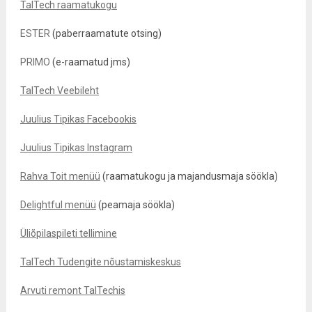
TalTech raamatukogu
ESTER
(paberraamatute otsing)
PRIMO
(e-raamatud jms)
TalTech Veebileht
Juulius Tipikas Facebookis
Juulius Tipikas Instagram
Rahva Toit menüü
(raamatukogu ja majandusmaja söökla)
Delightful menüü
(peamaja söökla)
Üliõpilaspileti tellimine
TalTech Tudengite nõustamiskeskus
Arvuti remont TalTechis