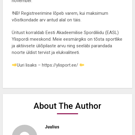
november.
!NB! Registreerimine lõpeb varem, kui maksimum
võistkondade arv antud alal on täis.
Üritust korraldab Eesti Akadeemilise Spordiliidu (EASL)
Ylispordi meeskond. Meie eesmärgiks on tõsta sportlike
ja aktiivsete üliõpilaste arvu ning seeläbi parandada
noorte üldist tervist ja elukvaliteeti.
Uuri lisaks – https://ylisport.ee/
About The Author
Juulius