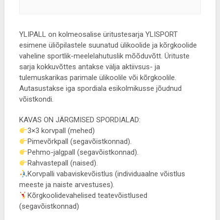
YLIPALL on kolmeosalise üritustesarja YLISPORT
esimene üliõpilastele suunatud ülikoolide ja kõrgkoolide
vaheline sportlik-meelelahutuslik mõõduvõtt. Ürituste
sarja kokkuvõttes antakse välja aktiivsus- ja
tulemuskarikas parimale ülikoolile või kõrgkoolile.
Autasustakse iga spordiala esikolmikusse jõudnud
võistkondi.
KAVAS ON JÄRGMISED SPORDIALAD:
3×3 korvpall (mehed)
Pimevõrkpall (segavõistkonnad).
Pehmo-jalgpall (segavõistkonnad).
Rahvastepall (naised).
Korvpalli vabaviskevõistlus (individuaalne võistlus
meeste ja naiste arvestuses).
Kõrgkoolidevahelised teatevõistlused
(segavõistkonnad)